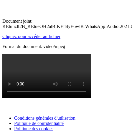
Document joint:
KEtuiizlf2B_KEtueOH2alB-KEtt4yE6wlB-WhatsApp-Audio-2021-05
Cliquez pour accéder au fichier
Format du document: video/mpeg
Conditions générales d'utilisation
Politique de confidentialité
Politique des cookies