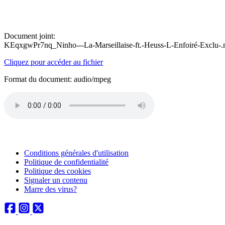
Document joint:
KEqxgwPr7nq_Ninho---La-Marseillaise-ft.-Heuss-L-Enfoiré-Exclu-
Cliquez pour accéder au fichier
Format du document: audio/mpeg
Conditions générales d'utilisation
Politique de confidentialité
Politique des cookies
Signaler un contenu
Marre des virus?