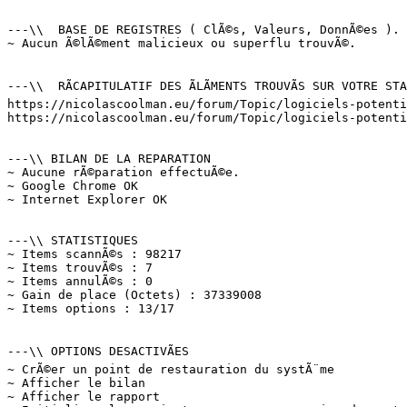
---\\  BASE DE REGISTRES ( ClÃ©s, Valeurs, DonnÃ©es ). (
~ Aucun Ã©lÃ©ment malicieux ou superflu trouvÃ©.

---\\  RÃCAPITULATIF DES ÃLÃMENTS TROUVÃS SUR VOTRE STAT
https://nicolascoolman.eu/forum/Topic/logiciels-potentie
https://nicolascoolman.eu/forum/Topic/logiciels-potentie
---\\ BILAN DE LA REPARATION

~ Aucune rÃ©paration effectuÃ©e.

~ Google Chrome OK

~ Internet Explorer OK

---\\ STATISTIQUES

~ Items scannÃ©s : 98217

~ Items trouvÃ©s : 7

~ Items annulÃ©s : 0

~ Gain de place (Octets) : 37339008

~ Items options : 13/17

---\\ OPTIONS DESACTIVÃES

~ CrÃ©er un point de restauration du systÃ¨me

~ Afficher le bilan

~ Afficher le rapport
