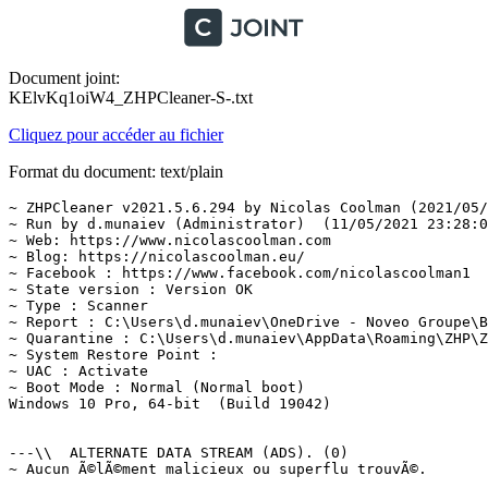
Document joint:
KElvKq1oiW4_ZHPCleaner-S-.txt
Cliquez pour accéder au fichier
Format du document: text/plain
~ ZHPCleaner v2021.5.6.294 by Nicolas Coolman (2021/05/0
~ Run by d.munaiev (Administrator)  (11/05/2021 23:28:05
~ Web: https://www.nicolascoolman.com

~ Blog: https://nicolascoolman.eu/

~ Facebook : https://www.facebook.com/nicolascoolman1

~ State version : Version OK

~ Type : Scanner

~ Report : C:\Users\d.munaiev\OneDrive - Noveo Groupe\Bu
~ Quarantine : C:\Users\d.munaiev\AppData\Roaming\ZHP\ZH
~ System Restore Point : 

~ UAC : Activate

~ Boot Mode : Normal (Normal boot)

Windows 10 Pro, 64-bit  (Build 19042)

---\\  ALTERNATE DATA STREAM (ADS). (0)

~ Aucun Ã©lÃ©ment malicieux ou superflu trouvÃ©.
