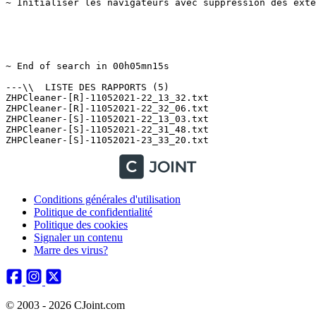
~ Initialiser les navigateurs avec suppression des exten
~ End of search in 00h05mn15s

---\\  LISTE DES RAPPORTS (5)

ZHPCleaner-[R]-11052021-22_13_32.txt

ZHPCleaner-[R]-11052021-22_32_06.txt

ZHPCleaner-[S]-11052021-22_13_03.txt

ZHPCleaner-[S]-11052021-22_31_48.txt

Conditions générales d'utilisation
Politique de confidentialité
Politique des cookies
Signaler un contenu
Marre des virus?
© 2003 - 2026 CJoint.com