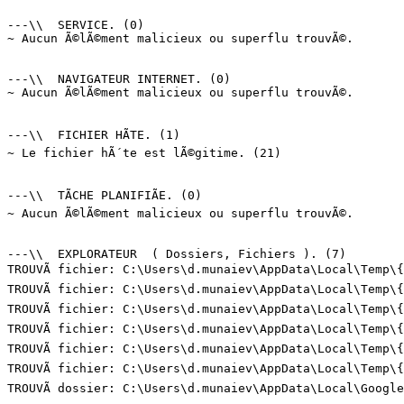
---\\  SERVICE. (0)

~ Aucun Ã©lÃ©ment malicieux ou superflu trouvÃ©.

---\\  NAVIGATEUR INTERNET. (0)

~ Aucun Ã©lÃ©ment malicieux ou superflu trouvÃ©.

---\\  FICHIER HÃTE. (1)

~ Le fichier hÃ´te est lÃ©gitime. (21)

---\\  TÃCHE PLANIFIÃE. (0)

~ Aucun Ã©lÃ©ment malicieux ou superflu trouvÃ©.

---\\  EXPLORATEUR  ( Dossiers, Fichiers ). (7)

TROUVÃ fichier: C:\Users\d.munaiev\AppData\Local\Temp\{
TROUVÃ fichier: C:\Users\d.munaiev\AppData\Local\Temp\{
TROUVÃ fichier: C:\Users\d.munaiev\AppData\Local\Temp\{
TROUVÃ fichier: C:\Users\d.munaiev\AppData\Local\Temp\{
TROUVÃ fichier: C:\Users\d.munaiev\AppData\Local\Temp\{
TROUVÃ fichier: C:\Users\d.munaiev\AppData\Local\Temp\{
TROUVÃ dossier: C:\Users\d.munaiev\AppData\Local\Google