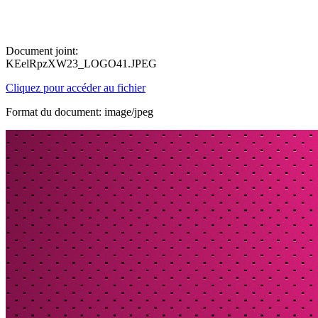
Document joint:
KEelRpzXW23_LOGO41.JPEG
Cliquez pour accéder au fichier
Format du document: image/jpeg