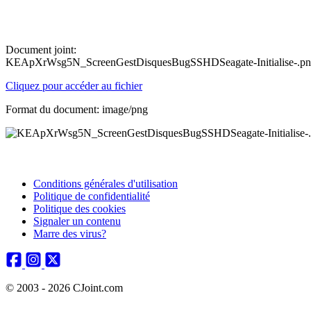
Document joint:
KEApXrWsg5N_ScreenGestDisquesBugSSHDSeagate-Initialise-.p
Cliquez pour accéder au fichier
Format du document: image/png
Conditions générales d'utilisation
Politique de confidentialité
Politique des cookies
Signaler un contenu
Marre des virus?
© 2003 - 2026 CJoint.com