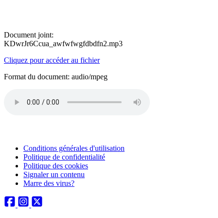
Document joint:
KDwrJr6Ccua_awfwfwgfdbdfn2.mp3
Cliquez pour accéder au fichier
Format du document: audio/mpeg
Conditions générales d'utilisation
Politique de confidentialité
Politique des cookies
Signaler un contenu
Marre des virus?