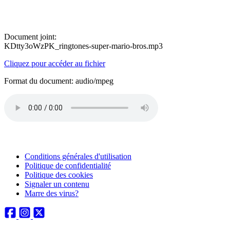
Document joint:
KDtty3oWzPK_ringtones-super-mario-bros.mp3
Cliquez pour accéder au fichier
Format du document: audio/mpeg
Conditions générales d'utilisation
Politique de confidentialité
Politique des cookies
Signaler un contenu
Marre des virus?