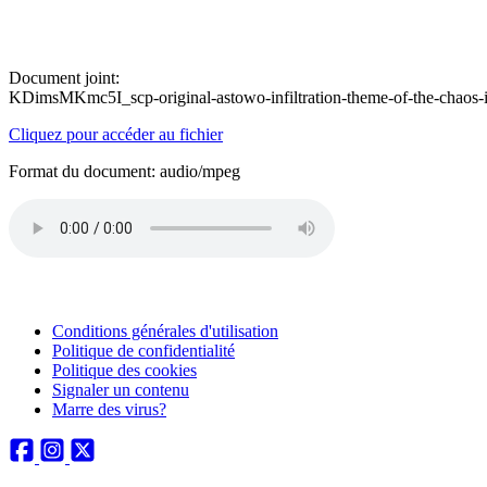
Document joint:
KDimsMKmc5I_scp-original-astowo-infiltration-theme-of-the-chaos
Cliquez pour accéder au fichier
Format du document: audio/mpeg
Conditions générales d'utilisation
Politique de confidentialité
Politique des cookies
Signaler un contenu
Marre des virus?