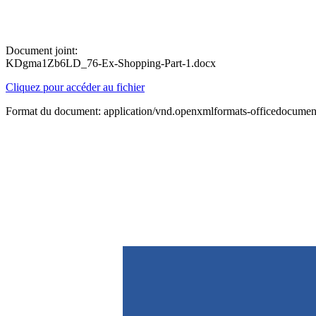
Document joint:
KDgma1Zb6LD_76-Ex-Shopping-Part-1.docx
Cliquez pour accéder au fichier
Format du document: application/vnd.openxmlformats-officedocume