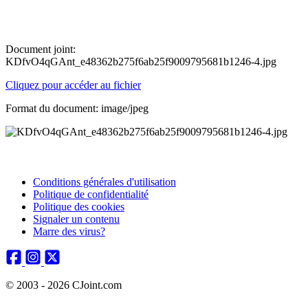
Document joint:
KDfvO4qGAnt_e48362b275f6ab25f9009795681b1246-4.jpg
Cliquez pour accéder au fichier
Format du document: image/jpeg
Conditions générales d'utilisation
Politique de confidentialité
Politique des cookies
Signaler un contenu
Marre des virus?
© 2003 - 2026 CJoint.com