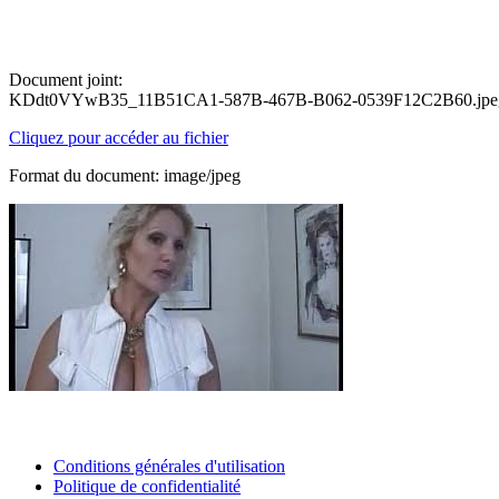
Document joint:
KDdt0VYwB35_11B51CA1-587B-467B-B062-0539F12C2B60.jpe
Cliquez pour accéder au fichier
Format du document: image/jpeg
Conditions générales d'utilisation
Politique de confidentialité