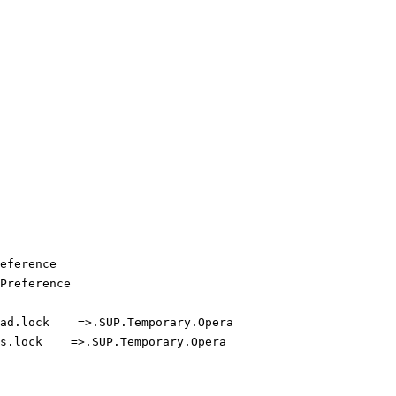
ference

reference

d.lock    =>.SUP.Temporary.Opera

.lock    =>.SUP.Temporary.Opera
