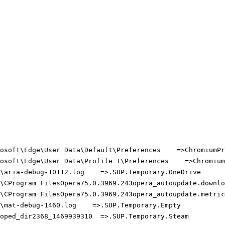
osoft\Edge\User Data\Default\Preferences    =>ChromiumPre
osoft\Edge\User Data\Profile 1\Preferences    =>ChromiumP
\aria-debug-10112.log    =>.SUP.Temporary.OneDrive

\CProgram FilesOpera75.0.3969.243opera_autoupdate.downloa
\CProgram FilesOpera75.0.3969.243opera_autoupdate.metrics
\mat-debug-1460.log    =>.SUP.Temporary.Empty

oped_dir2368_1469939310  =>.SUP.Temporary.Steam
