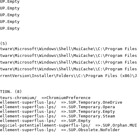
P.Empty

P.Empty

P.Empty

P.Empty

P.Empty

5)

ftware\Microsoft\Windows\Shell\MuiCache\\C:\Program Files
ftware\Microsoft\Windows\Shell\MuiCache\\C:\Program Files
ftware\Microsoft\Windows\Shell\MuiCache\\C:\Program Files
ftware\Microsoft\Windows\Shell\MuiCache\\C:\Program Files
urrentVersion\Installer\Folders\\C:\Program Files (x86)\Ja
ION. (8)

eurs-chromium/  =>ChromiumPreference

llement-superflus-lps/  =>.SUP.Temporary.OneDrive

llement-superflus-lps/  =>.SUP.Temporary.Opera

llement-superflus-lps/  =>.SUP.Temporary.Empty

llement-superflus-lps/  =>.SUP.Temporary.Steam

llement-superflus-lps/  =>.SUP.Empty

ogiciel-potentiellement-superflu-lps/  =>.SUP.Orphan.MUIC
llement-superflus-lps/  =>.SUP.Obsolete.NoFolder
