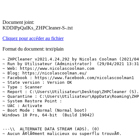
Document joint:
KDDlPpQaIKs_ZHPCleaner-S-.txt
Cliquez pour accéder au fichier
Format du document: text/plain
~ ZHPCleaner v2021.4.24.292 by Nicolas Coolman (2021/04/
~ Run by Utilisateur (Administrator)  (29/04/2021 13:31:
~ Web: https://www.nicolascoolman.com

~ Blog: https://nicolascoolman.eu/

~ Facebook : https://www.facebook.com/nicolascoolman1

~ State version : Version OK

~ Type : Scanner

~ Report : C:\Users\Utilisateur\Desktop\ZHPCleaner (S).t
~ Quarantine : C:\Users\Utilisateur\AppData\Roaming\ZHP\
~ System Restore Point : 

~ UAC : Activate

~ Boot Mode : Normal (Normal boot)

Windows 10 Pro, 64-bit  (Build 19042)

---\\  ALTERNATE DATA STREAM (ADS). (0)

~ Aucun Ã©lÃ©ment malicieux ou superflu trouvÃ©.
