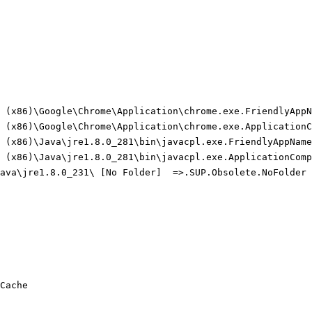
 (x86)\Google\Chrome\Application\chrome.exe.FriendlyAppNa
 (x86)\Google\Chrome\Application\chrome.exe.ApplicationCo
 (x86)\Java\jre1.8.0_281\bin\javacpl.exe.FriendlyAppName 
 (x86)\Java\jre1.8.0_281\bin\javacpl.exe.ApplicationCompa
va\jre1.8.0_231\ [No Folder]  =>.SUP.Obsolete.NoFolder

ache
