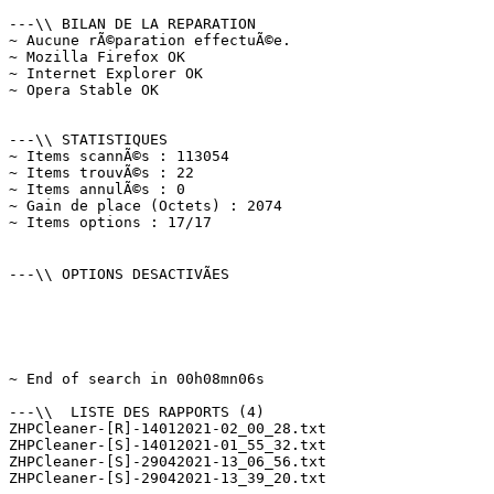
---\\ BILAN DE LA REPARATION

~ Aucune rÃ©paration effectuÃ©e.

~ Mozilla Firefox OK

~ Internet Explorer OK

~ Opera Stable OK

---\\ STATISTIQUES

~ Items scannÃ©s : 113054

~ Items trouvÃ©s : 22

~ Items annulÃ©s : 0

~ Gain de place (Octets) : 2074

~ Items options : 17/17

---\\ OPTIONS DESACTIVÃES

~ End of search in 00h08mn06s

---\\  LISTE DES RAPPORTS (4)

ZHPCleaner-[R]-14012021-02_00_28.txt

ZHPCleaner-[S]-14012021-01_55_32.txt

ZHPCleaner-[S]-29042021-13_06_56.txt
