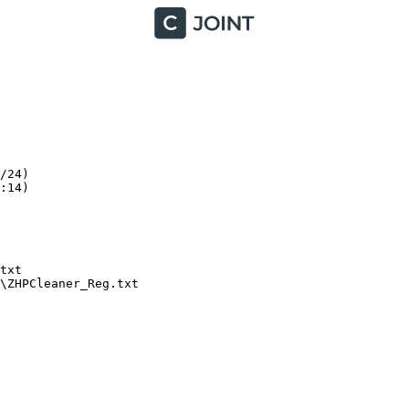
24)

14)

xt

ZHPCleaner_Reg.txt
