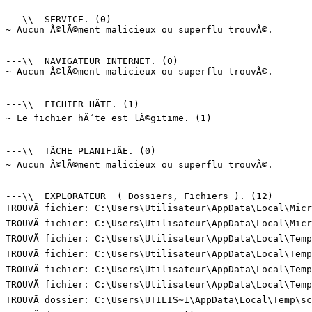
---\\  SERVICE. (0)

~ Aucun Ã©lÃ©ment malicieux ou superflu trouvÃ©.

---\\  NAVIGATEUR INTERNET. (0)

~ Aucun Ã©lÃ©ment malicieux ou superflu trouvÃ©.

---\\  FICHIER HÃTE. (1)

~ Le fichier hÃ´te est lÃ©gitime. (1)

---\\  TÃCHE PLANIFIÃE. (0)

~ Aucun Ã©lÃ©ment malicieux ou superflu trouvÃ©.

---\\  EXPLORATEUR  ( Dossiers, Fichiers ). (12)

TROUVÃ fichier: C:\Users\Utilisateur\AppData\Local\Micr
TROUVÃ fichier: C:\Users\Utilisateur\AppData\Local\Micr
TROUVÃ fichier: C:\Users\Utilisateur\AppData\Local\Temp
TROUVÃ fichier: C:\Users\Utilisateur\AppData\Local\Temp
TROUVÃ fichier: C:\Users\Utilisateur\AppData\Local\Temp
TROUVÃ fichier: C:\Users\Utilisateur\AppData\Local\Temp
TROUVÃ dossier: C:\Users\UTILIS~1\AppData\Local\Temp\sc