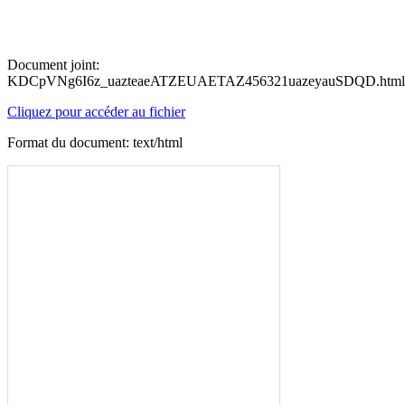
Document joint:
KDCpVNg6I6z_uazteaeATZEUAETAZ456321uazeyauSDQD.html
Cliquez pour accéder au fichier
Format du document: text/html