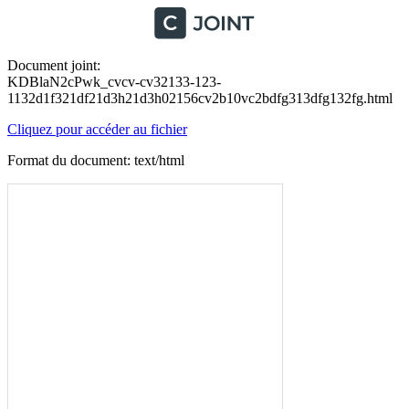
Document joint:
KDBlaN2cPwk_cvcv-cv32133-123-
1132d1f321df21d3h21d3h02156cv2b10vc2bdfg313dfg132fg.html
Cliquez pour accéder au fichier
Format du document: text/html