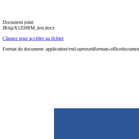
Document joint:
JKtqzX1ZHRM_test.docx
Cliquez pour accéder au fichier
Format du document: application/vnd.openxmlformats-officedocume