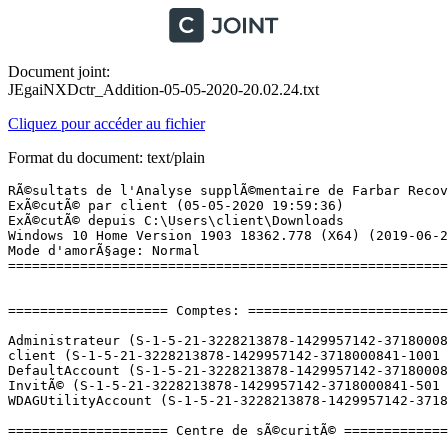
Document joint:
JEgaiNXDctr_Addition-05-05-2020-20.02.24.txt
Cliquez pour accéder au fichier
Format du document: text/plain
RÃ©sultats de l'Analyse supplÃ©mentaire de Farbar Recovery Scan Tool (x64) Version: 03-05-2020
ExÃ©cutÃ© par client (05-05-2020 19:59:36)
ExÃ©cutÃ© depuis C:\Users\client\Downloads
Windows 10 Home Version 1903 18362.778 (X64) (2019-06-21 14:24:35)
Mode d'amorÃ§age: Normal
==========================================================


==================== Comptes: =============================

Administrateur (S-1-5-21-3228213878-1429957142-3718000841-500 - Administrator - Disabled)
client (S-1-5-21-3228213878-1429957142-3718000841-1001 - Administrator - Enabled) => C:\Users\client
DefaultAccount (S-1-5-21-3228213878-1429957142-3718000841-503 - Limited - Disabled)
InvitÃ© (S-1-5-21-3228213878-1429957142-3718000841-501 - Limited - Disabled)
WDAGUtilityAccount (S-1-5-21-3228213878-1429957142-3718000841-504 - Limited - Disabled)

==================== Centre de sÃ©curitÃ© ========================

(Si un Ã©lÃ©ment est inclus dans le fichier fixlist.txt, il sera supprimÃ©.)

AV: Avast Antivirus (Enabled - Up to date) {8EA8924E-BC81-DC44-8BB0-8BAE75D86EBF}
AV: Windows Defender (Disabled - Up to date) {D68DDC3A-831F-4fae-9E44-DA132C1ACF46}
AV: Avast Antivirus (Enabled - Up to date) {EB19B86E-3998-C706-90EF-92B41EB091AF}

==================== Programmes installÃ©s ======================

(Seuls les logiciels publicitaires ('adware') avec la marque 'cachÃ©' ('Hidden') sont susceptibles d'Ãªtre ajoutÃ©s au fichier fixlist.txt pour qu'ils ne soient plus masquÃ©s. Les programmes publicitaires devront Ãªtre dÃ©sinstallÃ©s manuellement.)

Adobe AIR (HKLM-x32\...\Adobe AIR) (Version: 32.0.0.125 - Adobe)
AdoptOpenJDK JRE avec Hotspot 11.0.3.7 (x64) (HKLM\...\{EB1A316D-D3D6-40F7-A70C-F0F02365F835}) (Version: 11.0.3.7 - AdoptOpenJDK)
AdoptOpenJDK JRE avec Hotspot 8.0.212.03 (x64) (HKLM\...\{318E3208-3ABD-44AE-AF80-089F13306CC6}) (Version: 8.0.212.03 - AdoptOpenJDK)
AdoptOpenJDK JRE avec Hotspot 8.0.212.03 (x86) (HKLM-x32\...\{69DA9C42-5C94-4FD9-8DB4-1FCA95C06CFE}) (Version: 8.0.212.03 - AdoptOpenJDK)
AnalogX Capture (HKLM-x32\...\AnalogX Capture) (Version:  - AnalogX)
Avast Antivirus Gratuit (HKLM-x32\...\Avast Antivirus) (Version: 20.2.2401 - Avast Software)
Canon Easy-WebPrint EX (HKLM-x32\...\Easy-WebPrint EX) (Version: 1.7.0.0 - Canon Inc.)
Canon MG2500 series MP Drivers (HKLM\...\{1199FAD5-9546-44f3-81CF-FFDB8040B7BF}_Canon_MG2500_series) (Version: 1.02 - Canon Inc.)
Canon MG2500 series On-screen Manual (HKLM-x32\...\Canon MG2500 series On-screen Manual) (Version: 7.8.0 - Canon Inc.)
Canon MG2500 series User Registration (HKLM-x32\...\Canon MG2500 series User Registration) (Version:  - â­Canon Inc.)
Canon My Image Garden (HKLM-x32\...\Canon My Image Garden) (Version: 3.6.4 - Canon Inc.)
Canon My Image Garden Design Files (HKLM-x32\...\Canon My Image Garden Design Files) (Version: 3.6.0 - Canon Inc.)
Canon My Printer (HKLM-x32\...\CanonMyPrinter) (Version: 3.3.0 - Canon Inc.)
Canon Quick Menu (HKLM-x32\...\CanonQuickMenu) (Version: 2.8.5 - Canon Inc.)
CCleaner (HKLM\...\CCleaner) (Version: 5.61 - Piriform)
CDBurnerXP (HKLM\...\{7E265513-8CDA-4631-B696-F40D983F3B07}_is1) (Version: 4.5.8.7042 - CDBurnerXP)
CPUID CPU-Z 1.89 (HKLM\...\CPUID CPU-Z_is1) (Version: 1.89 - CPUID, Inc.)
CrystalDiskInfo 8.1.0 (HKLM-x32\...\CrystalDiskInfo_is1) (Version: 8.1.0 - Crystal Dew World)
Foxit Reader (HKLM-x32\...\Foxit Reader_is1) (Version: 9.6.0.25114 - Foxit Software Inc.)
Google Chrome (HKLM\...\{7F544E85-3FC4-3F6B-BE1C-679880E73AD3}) (Version: 81.0.4044.129 - Google LLC)
Google Update Helper (HKLM-x32\...\{60EC980A-BDA2-4CB6-A427-B07A5498B4CA}) (Version: 1.3.35.451 - Google LLC) Hidden
HP Support Assistant (HKLM-x32\...\{33A0B67A-CF04-4F31-B3D0-EEEEDEF7078E}) (Version: 8.8.24.33 - HP Inc.)
HP Support Solutions Framework (HKLM-x32\...\{7688CE6A-FA45-43F5-AA96-5B45B3AE5BC7}) (Version: 12.15.14.3 - HP Inc.)
IDT Audio (HKLM-x32\...\{E3A5A8AB-58F6-45FF-AFCB-C9AE18C05001}) (Version: 1.0.6257.0 - IDT)
ImgBurn (HKLM-x32\...\ImgBurn) (Version: 2.5.8.0 - LIGHTNING UK!)
Intel(R) Processor Graphics (HKLM-x32\...\{F0E3AD40-2BBD-4360-9C76-B9AC9A5886EA}) (Version: 21.20.16.4599 - Intel Corporation)
K-Lite Codec Pack 14.9.9 Full (HKLM-x32\...\KLiteCodecPack_is1) (Version: 14.9.9 - KLCP)
LibreOffice 6.2.4.2 (HKLM\...\{B8FF8670-C6F4-4868-9DB2-C23324C0E575}) (Version: 6.2.4.2 - The Document Foundation)
Malwarebytes version 4.0.4.49 (HKLM\...\{35065F43-4BB2-439A-BFF7-0F1014F2E0CD}_is1) (Version: 4.0.4.49 - Malwarebytes)
Microsoft OneDrive (HKU\S-1-5-21-3228213878-1429957142-3718000841-1001\...\OneDriveSetup.exe) (Version: 19.232.1124.0012 - Microsoft Corporation)
Microsoft Silverlight (HKLM\...\{89F4137D-6C26-4A84-BDB8-2E5A4BB71E00}) (Version: 5.1.50918.0 - Microsoft Corporation)
Microsoft Visual C++ 2008 Redistributable - x86 9.0.30729.6161 (HKLM-x32\...\{9BE518E6-ECC6-35A9-88E4-87755C07200F}) (Version: 9.0.30729.6161 - Microsoft Corporation)
Microsoft Visual C++ 2010  x86 Redistributable - 10.0.30319 (HKLM-x32\...\{196BB40D-1578-3D01-B289-BEFC77A11A1E}) (Version: 10.0.30319 - Microsoft Corporation)
Microsoft Visual C++ 2015-2019 Redistributable (x86) - 14.24.28127 (HKLM-x32\...\{e31cb1a4-76b5-46a5-a084-3fa419e82201}) (Version: 14.24.28127.4 - Microsoft Corporation)
Mozilla Firefox 75.0 (x64 fr) (HKLM\...\Mozilla Firefox 75.0 (x64 fr)) (Version: 75.0 - Mozilla)
Mozilla Maintenance Service (HKLM\...\MozillaMaintenanceService) (Version: 67.0.4 - Mozilla)
PDFCreator (HKLM\...\{0001B4FD-9EA3-4D90-A79E-FD14BA3AB01D}) (Version: 3.5.0 - pdfforge GmbH)
Realtek High Definition Audio Driver (HKLM-x32\...\{F132AF7F-7BCA-4EDE-8A7C-958108FE7DBC}) (Version: 6.0.1.7553 - Realtek Semiconductor Corp.)
Samsung DeX (HKLM-x32\...\{0924F03B-F48D-445B-9302-43E86707EC8B}) (Version: 1.0.1.40 - Samsung Electronics Co., Ltd.) Hidden
Samsung DeX (HKL