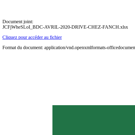
Document joint:
JCFjWheSLoI_BDC-AVRIL-2020-DRIVE-CHEZ-FANCH.xlsx
Cliquez pour accéder au fichier
Format du document: application/vnd.openxmlformats-officedocument