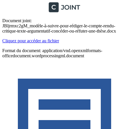
Document joint:
JBljrmxc2gM_modèle-à-suivre-pour-rédiger-le-compte-rendu-
critique-texte-argumentatif-concéder-ou-réfuter-une-thèse.docx
Cliquez pour accéder au fichier
Format du document: application/vnd.openxmlformats-
officedocument.wordprocessingml.document