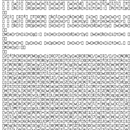
     a )   D o w n l o a d   a n d   i n s t a l l   T O
     b )   O p e n   o u r   w e b s i t e :   h t t p 
  

 2 )   I f   T O R   b l o c k e d   i n   y o u r   c 
     a )   O p e n   y o u r   a n y   b r o w s e r   (
     b )   O p e n   o u r   s e c o n d a r y   w e b s
  

 W a r n i n g :   s e c o n d a r y   w e b s i t e   
  

 W h e n   y o u   o p e n   o u r   w e b s i t e ,   p
 K e y :  

  

 2 f h U 8 P W g u j O 7 z k y a D E N / a I / / s N B 6
 F v I K s o Y 9 B y I G E T C C l Q X X e f C T Y k s y
 z R 6 B / D e y J v k F F k g h w 4 C z 0 h h m H P V A
 F p n G x 5 N D 2 f V F T e r Y 9 X u A F h I L n N C m
 l m j w p 0 B 8 7 l c e i V c j o c O Y Q w O U r x 4 j
 t R p A P 5 S n R R J / e u U H + O 1 l v G o e w I f e
 j i a E z 0 R f Q S M 8 o Z S y X K T a q S o 5 T d p J
 F t t C Q 4 9 2 h W a a 5 D B i d l c R r e A K v y O M
 H T G L X U f 9 G w d B o Q 1 a 6 1 a L I Z N Z C Q a A
 B R 0 y h 0 v L M I L m H 6 1 S v b C E S h R q q 4 E W
 U x a Y O G Z l D m Q A 2 Q C / V R Y D Z i P o 0 D j d
 Z p W b X P J 9 D b f 3 4 t n w J x V l + H q u C j d 2
 q l M T g z p L B 5 g W U W 9 V Z m M z V I g c i v E 1
 v n / d n g R R + x V 2 6 K g R R d 1 J q T o t z 5 r 0
 3 l q 0 9 o s x U p M V S U 8 / i H 6 7 q B v H u J V i
 7 I 9 x G k G Q J P f J s Y 6 g f 5 f o Z J a T n C 1 5
 M q k S K A 3 g l i 0 M 8 L P Z h b D o 3 0 V z E Z e y
 C l L 0 5 v w q O q 0 P I x 5 E k 6 C x 2 7 3 k m i 0 y