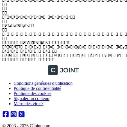
  

  

  

 E x t e n s i o n   n a m e :  

  

 9 z u 0 g u  

  

 - - - - - - - - - - - - - - - - - - - - - - - - - - - 
  

 ! ! !   D A N G E R   ! ! !  

 D O N T   t r y   t o   c h a n g e   f i l e s   b y 
 ! ! !   ! ! !   ! ! !  

 O N E   M O R E   T I M E :   I t s   i n   y o u r   
 ! ! !   ! ! !   ! ! ! 
Conditions générales d'utilisation
Politique de confidentialité
Politique des cookies
Signaler un contenu
Marre des virus?
© 2003 - 2026 CJoint.com