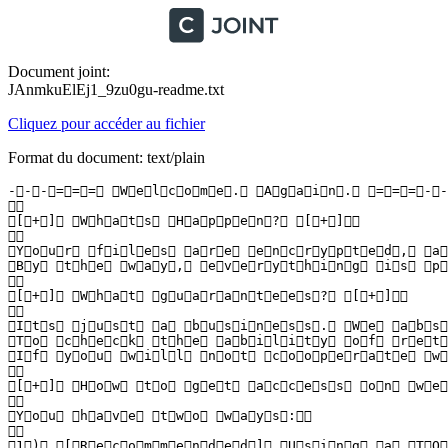
Document joint:
JAnmkuElEj1_9zu0gu-readme.txt
Cliquez pour accéder au fichier
Format du document: text/plain
- - - = = =   W e l c o m e .   A g a i n .   = = = - - -
  

 [ + ]   W h a t s   H a p p e n ?   [ + ]  

  

 Y o u r   f i l e s   a r e   e n c r y p t e d ,   a 
 B y   t h e   w a y ,   e v e r y t h i n g   i s   p 
  

 [ + ]   W h a t   g u a r a n t e e s ?   [ + ]  

  

 I t s   j u s t   a   b u s i n e s s .   W e   a b s 
 T o   c h e c k   t h e   a b i l i t y   o f   r e t 
 I f   y o u   w i l l   n o t   c o o p e r a t e   w 
  

 [ + ]   H o w   t o   g e t   a c c e s s   o n   w e b 
  

 Y o u   h a v e   t w o   w a y s :  

  

 1 )   [ R e c o m m e n d e d ]   U s i n g   a   T O R 