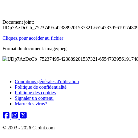
Document joint:
IJDp7AzDcCb_75237495-423889201537321-6554733956191748096
Cliquez pour accéder au fichier
Format du document: image/jpeg
Conditions générales d'utilisation
Politique de confidentialité
Politique des cookies
Signaler un contenu
Marre des virus?
© 2003 - 2026 CJoint.com