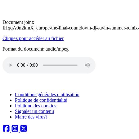
Document joint:
IHqqA0n2kmX_europe-the-final-countdown-dj-savin-summer-remix
Cliquez pour accéder au fichier
Format du document: audio/mpeg
Conditions générales d'utilisation
Politique de confidentialité
Politique des cookies
Signaler un contenu
Marre des virus?