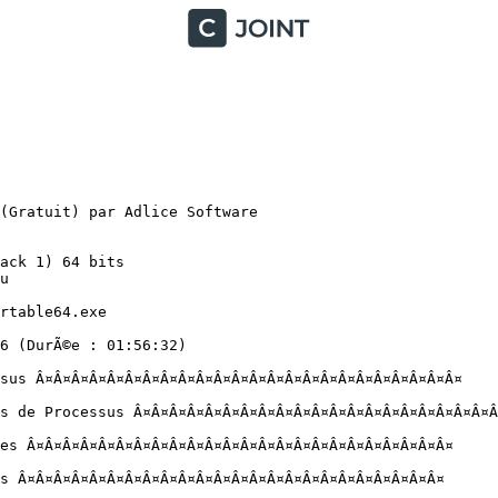
Gratuit) par Adlice Software

ck 1) 64 bits



table64.exe

(DurÃ©e : 01:56:32)

us Â¤Â¤Â¤Â¤Â¤Â¤Â¤Â¤Â¤Â¤Â¤Â¤Â¤Â¤Â¤Â¤Â¤Â¤Â¤Â¤Â¤Â¤Â¤Â¤

 de Processus Â¤Â¤Â¤Â¤Â¤Â¤Â¤Â¤Â¤Â¤Â¤Â¤Â¤Â¤Â¤Â¤Â¤Â¤Â¤Â¤Â¤Â
s Â¤Â¤Â¤Â¤Â¤Â¤Â¤Â¤Â¤Â¤Â¤Â¤Â¤Â¤Â¤Â¤Â¤Â¤Â¤Â¤Â¤Â¤Â¤Â¤

 Â¤Â¤Â¤Â¤Â¤Â¤Â¤Â¤Â¤Â¤Â¤Â¤Â¤Â¤Â¤Â¤Â¤Â¤Â¤Â¤Â¤Â¤Â¤Â¤
