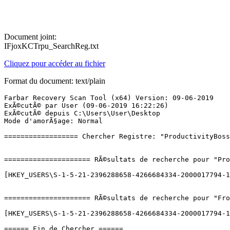
Document joint:
IFjoxKCTrpu_SearchReg.txt
Cliquez pour accéder au fichier
Format du document: text/plain
Farbar Recovery Scan Tool (x64) Version: 09-06-2019

ExÃ©cutÃ© par User (09-06-2019 16:22:26)

ExÃ©cutÃ© depuis C:\Users\User\Desktop

Mode d'amorÃ§age: Normal

================== Chercher Registre: "ProductivityBossT
===================== RÃ©sultats de recherche pour "Prod
[HKEY_USERS\S-1-5-21-2396288658-4266684334-2000017794-10
===================== RÃ©sultats de recherche pour "From
[HKEY_USERS\S-1-5-21-2396288658-4266684334-2000017794-10
====== Fin de Chercher ======