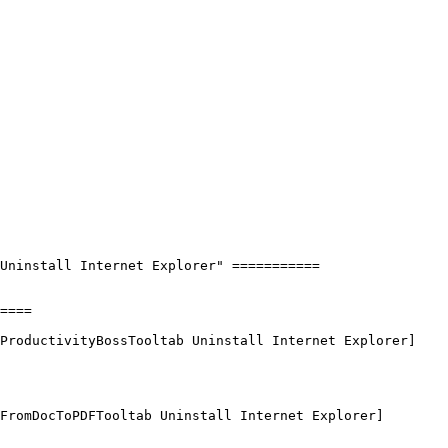
install Internet Explorer" ===========

==

oductivityBossTooltab Uninstall Internet Explorer]

omDocToPDFTooltab Uninstall Internet Explorer]
