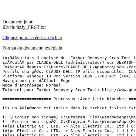
Document joint:
IEvt4u4izJy_FRST.txt
Cliquez pour accéder au fichier
Format du document: text/plain
ï»¿RÃ©sultats d'analyse de  Farbar Recovery Scan Tool (FRST) (x64) Version: 19-05.2019
ExÃ©cutÃ© par CLAUDE-DELL (administrateur) sur DESKTOP-QUGMGQR (Dell Inc. Vostro 2520) (21-05-2019 21:39:14)
ExÃ©cutÃ© depuis C:\Users\CLAUDE-DELL\AppData\Local\Packages\Microsoft.MicrosoftEdge_8wekyb3d8bbwe\TempState\Downloads
Profils chargÃ©s: CLAUDE-DELL (Profils disponibles: CLAUDE-DELL)
Platform: Windows 10 Pro Version 1809 17763.475 (X64) Langue: FranÃ§ais (France)
Navigateur par dÃ©faut: Edge
Mode d'amorÃ§age: Normal
Tutoriel pour Farbar Recovery Scan Tool: http://www.geekstogo.com/forum/topic/335081-frst-tutorial-how-to-use-farbar-recovery-scan-tool/

==================== Processus (Avec liste blanche) =================

(Si un Ã©lÃ©ment est inclus dans le fichier fixlist.txt, le processus sera arrÃªtÃ©. Le fichier ne sera pas dÃ©placÃ©.)

() [Fichier non signÃ©] C:\Program Files\WindowsApps\Microsoft.SkypeApp_14.44.40.0_x64__kzf8qxf38zg5c\SkypeBackgroundHost.exe
() [Fichier non signÃ©] C:\Program Files\WindowsApps\Microsoft.YourPhone_1.19041.481.0_x64__8wekyb3d8bbwe\YourPhone.exe
(Alps Electric Co., LTD. -> Alps Electric Co., Ltd.) C:\Program Files\DellTPad\ApMsgFwd.exe
(Alps Electric Co., LTD. -> Alps Electric Co., Ltd.) C:\Program Files\DellTPad\ApntEx.exe
(Alps Electric Co., LTD. -> Alps Electric Co., Ltd.) C:\Program Files\DellTPad\Apoint.exe
(Alps Electric Co., LTD. -> Alps Electric Co., Ltd.) C:\Program Files\DellTPad\hidfind.exe
(Broadcom Corporation -> Broadcom Corporation.) C:\Windows\System32\BtwRSupportService.exe
(Intel Corporation - pGFX -> Intel Corporation) C:\Windows\System32\igfxCUIService.exe
(Intel Corporation - pGFX -> Intel Corporation) C:\Windows\System32\igfxEM.exe
(Intel Corporation - pGFX -> Intel Corporation) C:\Windows\System32\igfxHK.exe
(Intel Corporation - pGFX -> Intel Corporation) C:\Windows\System32\igfxTray.exe
(Microsoft Corporation -> Microsoft Corporation) C:\ProgramData\Microsoft\Windows Defender\Platform\4.18.1904.1-0\MsMpEng.exe
(Microsoft Corporation -> Microsoft Corporation) C:\ProgramData\Microsoft\Windows Defender\Platform\4.18.1904.1-0\NisSrv.exe
(Microsoft Corporation -> Microsoft Corporation) C:\Users\CLAUDE-DELL\AppData\Local\Microsoft\OneDrive\OneDrive.exe
(Microsoft Corporation -> Microsoft Corporation) C:\Windows\SystemApps\Microsoft.MicrosoftEdge_8wekyb3d8bbwe\MicrosoftEdge.exe
(Microsoft Corporation) [Fichier non signÃ©] C:\Program Files\WindowsApps\Microsoft.SkypeApp_14.44.40.0_x64__kzf8qxf38zg5c\SkypeApp.exe
(Microsoft Corporation) [Fichier non signÃ©] C:\Program Files\WindowsApps\Microsoft.WindowsStore_11904.1001.1.0_x64__8wekyb3d8bbwe\WinStore.App.exe
(Microsoft Windows -> Microsoft Corporation) C:\Windows\System32\browser_broker.exe
(Microsoft Windows -> Microsoft Corporation) C:\Windows\System32\dllhost.exe
(Microsoft Windows -> Microsoft Corporation) C:\Windows\System32\dllhost.exe
(Microsoft Windows -> Microsoft Corporation) C:\Windows\System32\MicrosoftEdgeCP.exe
(Microsoft Windows -> Microsoft Corporation) C:\Windows\System32\MicrosoftEdgeCP.exe
(Microsoft Windows -> Microsoft Corporation) C:\Windows\System32\MicrosoftEdgeCP.exe
(Microsoft Windows -> Microsoft Corporation) C:\Windows\System32\MicrosoftEdgeCP.exe
(Microsoft Windows -> Microsoft Corporation) C:\Windows\System32\MicrosoftEdgeCP.exe
(Microsoft Windows -> Microsoft Corporation) C:\Windows\System32\MicrosoftEdgeCP.exe
(Microsoft Windows -> Microsoft Corporation) C:\Windows\System32\MicrosoftEdgeSH.exe
(Microsoft Windows -> Microsoft Corporation) C:\Windows\System32\smartscreen.exe
(Microsoft Windows -> Microsoft Corporation) C:\Windows\System32\wlanext.exe
(Microsoft Windows -> Microsoft Corporation) C:\Windows\SystemApps\Microsoft.Windows.Cortana_cw5n1h2txyewy\RemindersServer.exe
(Microsoft Windows -> Microsoft Corporation) C:\Windows\WinSxS\amd64_microsoft-windows-servicingstack_31bf3856ad364e35_10.0.17763.503_none_7e5131134cd5bd73\TiWorker.exe

==================== Registre (Avec liste blanche) ===========================

(Si un Ã©lÃ©ment est inclus dans le fichier fixlist.txt, l'Ã©lÃ©ment de Registre sera restaurÃ© Ã  la valeur par dÃ©faut ou supprimÃ©. Le fichier ne sera pas dÃ©placÃ©.)

HKLM\...\Run: [Apoint] => C:\Program Files\DellTPad\Apoint.exe [708952 2013-07-08] (Alps Electric Co., LTD. -> Alps Electric Co., Ltd.)

==================== TÃ¢ches planifiÃ©es (Avec liste blanche) =============

(Si un Ã©lÃ©ment est inclus dans le fichier fixlist.txt, il sera supprimÃ© du Registre. Le fichier ne sera pas dÃ©placÃ©, sauf s'il est inscrit sÃ©parÃ©ment.)

Task: {335F31E9-D97B-4DE6-A049-94C34F9DD452} - System32\Tasks\Microsoft\Windows\Windows Defender\Windows Defender Verification => C:\ProgramData\Microsoft\Windows Defender\platform\4.18.1904.1-0\MpCmdRun.exe [480352 2019-05-11] (Microsoft Corporation -> Microsoft Corporation)
Task: {4C8A11BA-614E-4FE5-BB5B-AF60CB070913} - System32\Tasks\Microsoft\Windows\Windows Defender\Windows Defender Cache Maintenance => C:\ProgramData\Microsoft\Windows Defender\platform\4.18.1904.1-0\MpCmdRun.exe [480352 2019-05-11] (Microsoft Corporation -> Microsoft Corporation)
Task: {DDE67DC7-F02D-4BBF-ACFE-79FE8AA66925} - System32\Tasks\Microsoft\Windows\Windows Defender\Windows Defender Scheduled Scan => C:\ProgramData\Microsoft\Windows Defender\platform\4.18.1904.1-0\MpCmdRun.exe [480352 2019-05-11] (Microsoft Corporation -> Microsoft Corporation)
Task: {F2EA5964-5EE5-44FA-B567-D08E4A3C8D95} - System32\Tasks\Microsoft\Windows\Windows Defender\Windows Defender Cleanup => C:\ProgramData\Microsoft\Windows Defender\platform\4.18.1904.1-0\MpCmdRun.exe [480352 2019-05-11] (Microsoft Corporation -> Microsoft Corporation)

(Si un Ã©lÃ©ment est inclus dans le fichier fixlist.txt, le fichier tÃ¢che (.job) sera dÃ©placÃ©. Le fichier exÃ©cutÃ© par la tÃ¢che ne sera pas dÃ©placÃ©.)


==================== Internet (Avec liste blanche) ====================

(Si un Ã©lÃ©ment est inclus dans le fichier fixlist.txt, s'il s'agit d'un Ã©lÃ©ment du Registre, il sera supprimÃ© ou restaurÃ© Ã  la valeur par dÃ©faut.)

Tcpip\Parameters: [DhcpNameServer] 172.20.10.1
Tcpip\..\Interfaces\{7ee04a80-ecda-41d1-9c78-fd863cad2315}: [DhcpNameServer] 172.20.10.1

Internet Explorer:
==================
HKU\S-1-5-21-169934087-65125549-4138089570-1001\Software\Microsoft\Internet Explorer\Ma