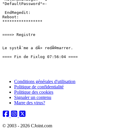
"DefaultPassword"=-

 EndRegedit:

Reboot:

*****************

====> Registre

Le systÃ¨me a dÃ» redÃ©marrer.

==== Fin de Fixlog 07:56:04 ====
Conditions générales d'utilisation
Politique de confidentialité
Politique des cookies
Signaler un contenu
Marre des virus?
© 2003 - 2026 CJoint.com