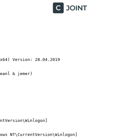
64) Version: 28.04.2019

anl & jemer)

tVersion\Winlogon]

ws NT\CurrentVersion\Winlogon]
