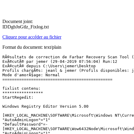
Document joint:
IDDgbJnGtlz_Fixlog.txt
Cliquez pour accéder au fichier
Format du document: text/plain
RÃ©sultats de correction de Farbar Recovery Scan Tool (x
ExÃ©cutÃ© par jemer (29-04-2019 07:56:04) Run:12

ExÃ©cutÃ© depuis C:\Users\jemer\Desktop

Profils chargÃ©s: jeanl & jemer (Profils disponibles: je
Mode d'amorÃ§age: Normal

==============================================

fixlist contenu:

*****************

StartRegedit:

Windows Registry Editor Version 5.00

[HKEY_LOCAL_MACHINE\SOFTWARE\Microsoft\Windows NT\Curren
"AutoAdminLogon"="1"

"DefaultPassword"=-

[HKEY_LOCAL_MACHINE\SOFTWARE\Wow6432Node\Microsoft\Windo
"AutoAdminLogon"="1"
