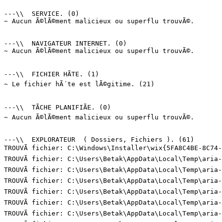
---\\  SERVICE. (0)

~ Aucun Ã©lÃ©ment malicieux ou superflu trouvÃ©.

---\\  NAVIGATEUR INTERNET. (0)

~ Aucun Ã©lÃ©ment malicieux ou superflu trouvÃ©.

---\\  FICHIER HÃTE. (1)

~ Le fichier hÃ´te est lÃ©gitime. (21)

---\\  TÃCHE PLANIFIÃE. (0)

~ Aucun Ã©lÃ©ment malicieux ou superflu trouvÃ©.

---\\  EXPLORATEUR  ( Dossiers, Fichiers ). (61)

TROUVÃ fichier: C:\Windows\Installer\wix{5FA8C4BE-8C74-
TROUVÃ fichier: C:\Users\Betak\AppData\Local\Temp\aria-
TROUVÃ fichier: C:\Users\Betak\AppData\Local\Temp\aria-
TROUVÃ fichier: C:\Users\Betak\AppData\Local\Temp\aria-
TROUVÃ fichier: C:\Users\Betak\AppData\Local\Temp\aria-
TROUVÃ fichier: C:\Users\Betak\AppData\Local\Temp\aria-
TROUVÃ fichier: C:\Users\Betak\AppData\Local\Temp\aria-