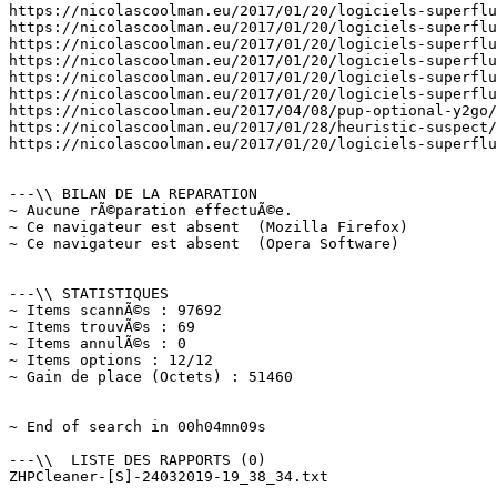
https://nicolascoolman.eu/2017/01/20/logiciels-superflus
https://nicolascoolman.eu/2017/01/20/logiciels-superflus
https://nicolascoolman.eu/2017/01/20/logiciels-superflus
https://nicolascoolman.eu/2017/01/20/logiciels-superflus
https://nicolascoolman.eu/2017/01/20/logiciels-superflus
https://nicolascoolman.eu/2017/01/20/logiciels-superflus
https://nicolascoolman.eu/2017/04/08/pup-optional-y2go/ 
https://nicolascoolman.eu/2017/01/28/heuristic-suspect/ 
https://nicolascoolman.eu/2017/01/20/logiciels-superflus
---\\ BILAN DE LA REPARATION

~ Aucune rÃ©paration effectuÃ©e.

~ Ce navigateur est absent  (Mozilla Firefox)

~ Ce navigateur est absent  (Opera Software)

---\\ STATISTIQUES

~ Items scannÃ©s : 97692

~ Items trouvÃ©s : 69

~ Items annulÃ©s : 0

~ Items options : 12/12

~ Gain de place (Octets) : 51460

~ End of search in 00h04mn09s

---\\  LISTE DES RAPPORTS (0)
