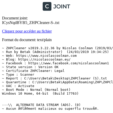
Document joint:
ICysNqdBYB5_ZHPCleaner-S-.txt
Cliquez pour accéder au fichier
Format du document: text/plain
~ ZHPCleaner v2019.3.22.36 by Nicolas Coolman (2019/03/2
~ Run by Betak (Administrator)  (24/03/2019 19:34:25)

~ Web: https://www.nicolascoolman.com

~ Blog: https://nicolascoolman.eu/

~ Facebook : https://www.facebook.com/nicolascoolman1

~ State version : Version OK

~ Certificate ZHPCleaner: Legal

~ Type : Scanner

~ Report : C:\Users\Betak\Desktop\ZHPCleaner (S).txt

~ Quarantine : C:\Users\Betak\AppData\Roaming\ZHP\ZHPCle
~ UAC : Activate

~ Boot Mode : Normal (Normal boot)

Windows 10 Home, 64-bit  (Build 17763)

---\\  ALTERNATE DATA STREAM (ADS). (0)

~ Aucun Ã©lÃ©ment malicieux ou superflu trouvÃ©.
