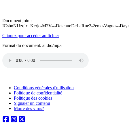
Document joint:
ICsbnNUzqlx_Kerjo-M2V---DetenueDeLaRue2-2eme-Vague---Daymo
Cliquez pour accéder au fichier
Format du document: audio/mp3
Conditions générales d'utilisation
Politique de confidentialité
Politique des cookies
Signaler un contenu
Marre des virus?