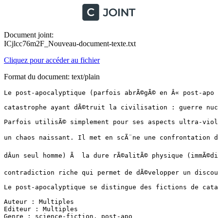
Document joint:
ICjlcc76m2F_Nouveau-document-texte.txt
Cliquez pour accéder au fichier
Format du document: text/plain
Le post-apocalyptique (parfois abrÃ©gÃ© en Â« post-apo Â» ou Â« post-nuke Â») est un sous-genre de la science-fiction qui dÃ©peint la vie aprÃ¨s une 

catastrophe ayant dÃ©truit la civilisation : guerre nuclÃ©aire, collision avec une mÃ©tÃ©orite, Ã©pidÃ©mie, crise Ã©conomique et Ã©nergÃ©tique, etc.

Parfois utilisÃ© simplement pour ses aspects ultra-violents, le post-apocalyptique repose sur un dÃ©licat Ã©quilibre entre une civilisation perdue et 

un chaos naissant. Il met en scÃ¨ne une confrontation de la rÃ©alitÃ© sociale (nÃ©gociable, relative, corrompue, de servitude et dÃ©passant lÂÃ©chelle 

dÂun seul homme) Ã  la dure rÃ©alitÃ© physique (immÃ©diate, intraitable, libre, individuelle). CÂest Ã  la fois la fin du monde et un nouveau dÃ©part. Une 

contradiction riche qui permet de dÃ©velopper un discours original sur le monde rÃ©el.

Le post-apocalyptique se distingue des fictions de catastrophe (film catastrophe), qui mettent en scÃ¨ne le cataclysme lui-mÃªme.

Auteur : Multiples
Editeur : Multiples
Genre : science-fiction, post-apo
Format : Epub
Nombre des Livres : 267
Langue : FranÃ§ais
Taille Totale : 183 Mo

SÃ©ries Post-Apo :

La 5e vague
LÂÃ¢ge de cristal
Amblystome
Les Ãmes de la grande Machine
Apocalypse Z
LÂaprÃ¨s
Arena
LÂautoroute sauvage
Borale
Capital Code
Catastrophes
Chroniques de la fin du monde
Les citÃ©s englouties
Le cycle des insectes
Le denier bastion
Divergent
Enclave
LÂÃ©preuve
Ex-Heroes
Hommes sans futur
In the after
Infection
JAG
Leibowitz
LZR-1143
Le monde des morts
Nouveau printemps
La parabole du semeur
Partials
Le passage
Polaris
Pure
Silo
Le sorcier de Linn
Le survivant
Les survivants
Terre vampire
La thÃ©orie du chaos
TraquÃ©
Trilogie des survivants
Tripodes
Le troupeau aveugle
Verlanger Julia IntgÃ©grale
Le virus Morningstar
Zombie Story 


Liste :

Agarmen,Pit-[-]Nuit a Devore Le Monde, La.epub
Aguirre,Ann-[Enclave-0.50]origines, Les.epub
Aguirre,Ann-[Enclave-1]Enclave.epub
Aguirre,Ann-[Enclave-2]Salvation.epub
Aguirre,Ann-[Enclave-3]Horde.epub
Ahern,Jerry-[Survivant, Le-10]Pulsions de mort.epub
Ahern,Jerry-[Survivant, Le-11]Terreur sous Manhattan.epub
Ahern,Jerry-[Survivant, Le-12]damnees, Les.epub
Ahern,Jerry-[Survivant, Le-13]Sierra commando.epub
Ahern,Jerry-[Survivant, Le-14]Assaut.epub
Ahern,Jerry-[Survivant, Le-15]nuit des saboteurs, La.epub
Ahern,Jerry-[Survivant, Le-16]Haute trahison.epub
Ahern,Jerry-[Survivant, Le-17]traque sauvage, La.epub
Ahern,Jerry-[Survivant, Le-18]Maitres de Guerre, Les.epub
Ahern,Jerry-[Survivant, Le-19]ballade des tortionnaires, La.epub
Ahern,Jerry-[Survivant, Le-1]Guerre totale.epub
Ahern,Jerry-[Survivant, Le-20]Massacre en eaux troubles.epub
Ahern,Jerry-[Survivant, Le-21]Carnage sous les Tropiques.epub
Ahern,Jerry-[Survivant, Le-23]Apocalypse Bay.epub
Ahern,Jerry-[Survivant, Le-25]Chiens du Diable, Les.epub
Ahern,Jerry-[Survivant, Le-26]Rebelles, Les.epub
Ahern,Jerry-[Survivant, Le-27]Hommes du Klan, Les.epub
Ahern,Jerry-[Survivant, Le-28]Reglement de compte a Fayetteville.epub
Ahern,Jerry-[Survivant, Le-2]cauchemar commence, Le.epub
Ahern,Jerry-[Survivant, Le-3]Escadron de fer, LÂ.epub
Ahern,Jerry-[Survivant, Le-4]cri de lÂepervier, Le.epub
Ahern,Jerry-[Survivant, Le-5]piege, Le.epub
Ahern,Jerry-[Survivant, Le-6]hommes-jaguars, Les.epub
Ahern,Jerry-[Survivant, Le-7]Prophete, Le.epub
Ahern,Jerry-[Survivant, Le-8]Kamikazes.epub
Ahern,Jerry-[Survivant, Le-9]Enfer cannibale.epub
Aine,Rosny-[-]Mort de la Terre, La.epub
Amsterdam,Steven-[-]Ces choses que nous nÂavons pas vues venir.epub
Anderson,Poul-[-]Apres lÂapocalypse - Trois mondes a c