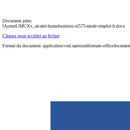
Document joint:
IAymstUMUXx_alcatel-homebusiness-xl575-mode-emploi-fr.docx
Cliquez pour accéder au fichier
Format du document: application/vnd.openxmlformats-officedocume