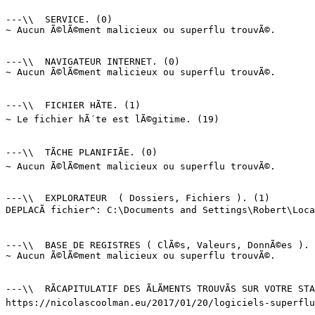
---\\  SERVICE. (0)

~ Aucun Ã©lÃ©ment malicieux ou superflu trouvÃ©.

---\\  NAVIGATEUR INTERNET. (0)

~ Aucun Ã©lÃ©ment malicieux ou superflu trouvÃ©.

---\\  FICHIER HÃTE. (1)

~ Le fichier hÃ´te est lÃ©gitime. (19)

---\\  TÃCHE PLANIFIÃE. (0)

~ Aucun Ã©lÃ©ment malicieux ou superflu trouvÃ©.

---\\  EXPLORATEUR  ( Dossiers, Fichiers ). (1)

DEPLACÃ fichier^: C:\Documents and Settings\Robert\Loca
---\\  BASE DE REGISTRES ( ClÃ©s, Valeurs, DonnÃ©es ). (
~ Aucun Ã©lÃ©ment malicieux ou superflu trouvÃ©.

---\\  RÃCAPITULATIF DES ÃLÃMENTS TROUVÃS SUR VOTRE STAT
https://nicolascoolman.eu/2017/01/20/logiciels-superflus