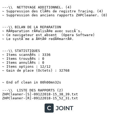
---\\  NETTOYAGE ADDITIONNEL. (4)

~ Suppression des ClÃ©s de registre Tracing. (4)

~ Suppression des anciens rapports ZHPCleaner. (0)

---\\ BILAN DE LA REPARATION

~ RÃ©paration rÃ©alisÃ©e avec succÃ¨s.

~ Ce navigateur est absent  (Opera Software)

~ Le systÃ¨me a Ã©tÃ© redÃ©marrÃ©.

---\\ STATISTIQUES

~ Items scannÃ©s : 3336

~ Items trouvÃ©s : 0

~ Items annulÃ©s : 0

~ Items options : 12/12

~ Gain de place (Octets) : 32768

~ End of clean in 00h00mn32s

---\\  LISTE DES RAPPORTS (2)

ZHPCleaner-[S]-09122018-15_38_39.txt
