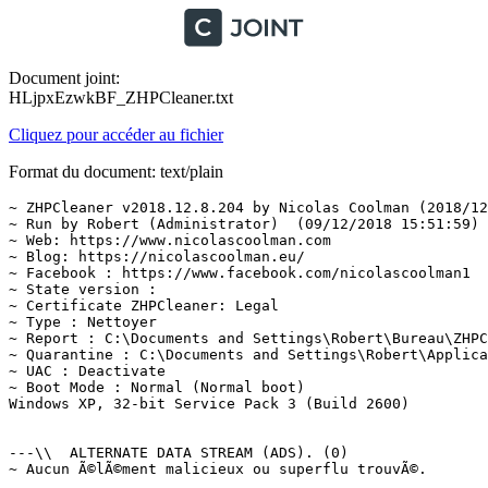
Document joint:
HLjpxEzwkBF_ZHPCleaner.txt
Cliquez pour accéder au fichier
Format du document: text/plain
~ ZHPCleaner v2018.12.8.204 by Nicolas Coolman (2018/12/
~ Run by Robert (Administrator)  (09/12/2018 15:51:59)

~ Web: https://www.nicolascoolman.com

~ Blog: https://nicolascoolman.eu/

~ Facebook : https://www.facebook.com/nicolascoolman1

~ State version : 

~ Certificate ZHPCleaner: Legal

~ Type : Nettoyer

~ Report : C:\Documents and Settings\Robert\Bureau\ZHPCl
~ Quarantine : C:\Documents and Settings\Robert\Applicat
~ UAC : Deactivate

~ Boot Mode : Normal (Normal boot)

Windows XP, 32-bit Service Pack 3 (Build 2600)

---\\  ALTERNATE DATA STREAM (ADS). (0)

~ Aucun Ã©lÃ©ment malicieux ou superflu trouvÃ©.
