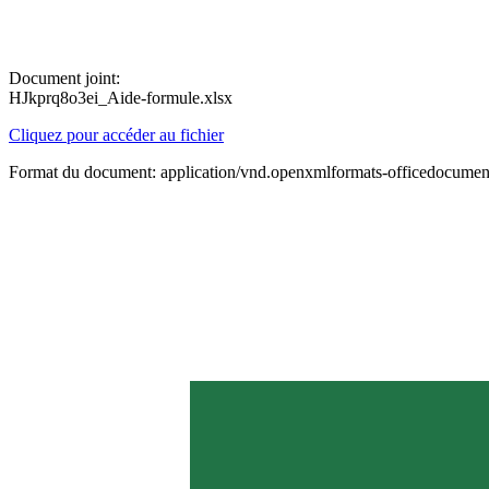
Document joint:
HJkprq8o3ei_Aide-formule.xlsx
Cliquez pour accéder au fichier
Format du document: application/vnd.openxmlformats-officedocument