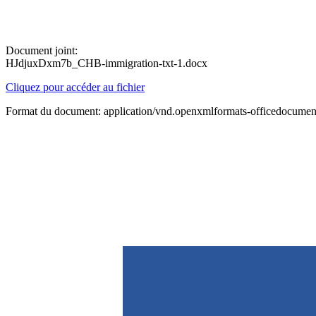
Document joint:
HJdjuxDxm7b_CHB-immigration-txt-1.docx
Cliquez pour accéder au fichier
Format du document: application/vnd.openxmlformats-officedocume