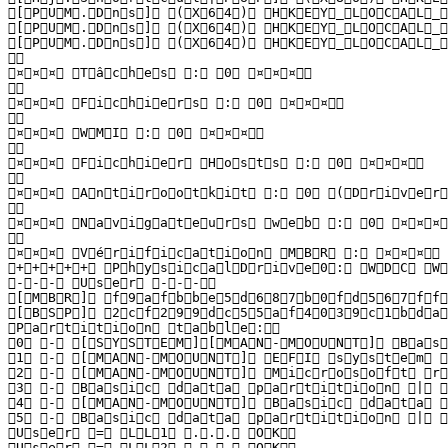
 [ P U M . D n s ]   ( X 6 4 )   H K E Y _ L O C A L _ 
 [ P U M . D n s ]   ( X 6 4 )   H K E Y _ L O C A L _ 
 [ P U M . D n s ]   ( X 6 4 )   H K E Y _ L O C A L _ 
  

 ¤ ¤ ¤   T â c h e s   :   0   ¤ ¤ ¤  

  

 ¤ ¤ ¤   F i c h i e r s   :   0   ¤ ¤ ¤  

  

 ¤ ¤ ¤   W M I   :   0   ¤ ¤ ¤  

  

 ¤ ¤ ¤   F i c h i e r   H o s t s   :   0   ¤ ¤ ¤  

  

 ¤ ¤ ¤   A n t i r o o t k i t   :   0   ( D r i v e r : 
  

 ¤ ¤ ¤   N a v i g a t e u r s   w e b   :   0   ¤ ¤ ¤  

  

 ¤ ¤ ¤   V é r i f i c a t i o n   M B R   :   ¤ ¤ ¤  

 + + + + +   P h y s i c a l D r i v e 0 :   W D C   W D
 - - -   U s e r   - - -  

 [ M B R ]   f 9 a f b b e 5 d 6 8 7 b 0 f d 5 6 7 f f 5 
 [ B S P ]   2 c f 2 9 9 d c 5 5 a f 4 0 3 9 c 1 b d a 9
 P a r t i t i o n   t a b l e :  

 0   -   [ S Y S T E M ] [ M A N - M O U N T ]   B a s 
 1   -   [ M A N - M O U N T ]   E F I   s y s t e m   p
 2   -   [ M A N - M O U N T ]   M i c r o s o f t   r 
 3   -   B a s i c   d a t a   p a r t i t i o n   |   O
 4   -   [ M A N - M O U N T ]   B a s i c   d a t a   p
 5   -   B a s i c   d a t a   p a r t i t i o n   |   O
 U s e r   =   L L 1   . . .   O K  

 U s e r   =   L L 2   . . .   O K  
