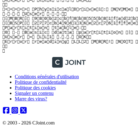
  

 + + + + +   P h y s i c a l D r i v e 1 :   N V M e   I
 - - -   U s e r   - - -  

 [ M B R ]   9 8 0 b 2 c b f 8 b 0 5 5 b 8 1 f a d 2 b 3 
 [ B S P ]   2 7 7 c b 4 9 d 1 3 6 e 2 c 7 6 1 f f e e 8
 P a r t i t i o n   t a b l e :  

 0   -   B a s i c   d a t a   p a r t i t i o n   |   O
 U s e r   =   L L 1   . . .   O K  

 E r r o r   r e a d i n g   L L 2   M B R !   N O T   V 
  

 
Conditions générales d'utilisation
Politique de confidentialité
Politique des cookies
Signaler un contenu
Marre des virus?
© 2003 - 2026 CJoint.com