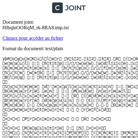
Document joint:
HIbqlnOORqM_rk-8BA8.tmp.txt
Cliquez pour accéder au fichier
Format du document: text/plain
ÿþR o g u e K i l l e r   V 1 2 . 1 2 . 3 3 . 0   ( x 6 
 e m a i l   :   h t t p : / / w w w . a d l i c e . c o
 R e m o n t é e s   :   h t t p s : / / f o r u m . a d 
 S i t e   w e b   :   h t t p : / / w w w . a d l i c e
 B l o g   :   h t t p : / / w w w . a d l i c e . c o m 
  

 S y s t è m e   d ' e x p l o i t a t i o n   :   W i n
 D é m a r r é   e n     :   M o d e   n o r m a l  

 U t i l i s a t e u r   :   D   [ A d m i n i s t r a t 
 D é m a r r é   d e p u i s   :   C : \ P r o g r a m  
 M o d e   :   S u p p r e s s i o n   - -   D a t e   :
 C o m m u t a t e u r s   :   - r e f i d  

  

 ¤ ¤ ¤   P r o c e s s u s   :   0   ¤ ¤ ¤  

  

 ¤ ¤ ¤   R e g i s t r e   :   5   ¤ ¤ ¤  

 [ H j . S h o r t c u t | P U P ]   ( X 6 4 )   H K E 
 [ H j . S h o r t c u t | P U P ]   ( X 8 6 )   H K E 