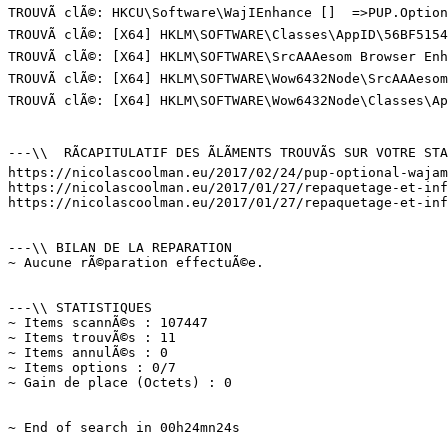
TROUVÃ clÃ©: HKCU\Software\WajIEnhance []  =>PUP.Optiona
TROUVÃ clÃ©: [X64] HKLM\SOFTWARE\Classes\AppID\56BF5154
TROUVÃ clÃ©: [X64] HKLM\SOFTWARE\SrcAAAesom Browser Enh
TROUVÃ clÃ©: [X64] HKLM\SOFTWARE\Wow6432Node\SrcAAAesom
TROUVÃ clÃ©: [X64] HKLM\SOFTWARE\Wow6432Node\Classes\Ap
---\\  RÃCAPITULATIF DES ÃLÃMENTS TROUVÃS SUR VOTRE STAT
https://nicolascoolman.eu/2017/02/24/pup-optional-wajam/
https://nicolascoolman.eu/2017/01/27/repaquetage-et-infe
https://nicolascoolman.eu/2017/01/27/repaquetage-et-infe
---\\ BILAN DE LA REPARATION

~ Aucune rÃ©paration effectuÃ©e.

---\\ STATISTIQUES

~ Items scannÃ©s : 107447

~ Items trouvÃ©s : 11

~ Items annulÃ©s : 0

~ Items options : 0/7

~ Gain de place (Octets) : 0

~ End of search in 00h24mn24s
