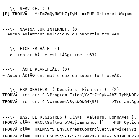
---\\  SERVICE. (1)

[R] TROUVÃ : YzFmZmQyNWJhZjIyM  =>PUP.Optional.Wajam

---\\  NAVIGATEUR INTERNET. (0)

~ Aucun Ã©lÃ©ment malicieux ou superflu trouvÃ©.

---\\  FICHIER HÃTE. (1)

~ Le fichier hÃ´te est lÃ©gitime. (63)

---\\  TÃCHE PLANIFIÃE. (0)

~ Aucun Ã©lÃ©ment malicieux ou superflu trouvÃ©.

---\\  EXPLORATEUR  ( Dossiers, Fichiers ). (2)

TROUVÃ fichier: C:\Program Files\YzFmZmQyNWJhZjIyM\NDEz
TROUVÃ fichier: C:\Windows\SysWOW64\SSL    =>Trojan.Agen
---\\  BASE DE REGISTRES ( ClÃ©s, Valeurs, DonnÃ©es ). (
TROUVÃ clÃ©: HKCU\Software\WajIEnhance []  =>PUP.Optiona
TROUVÃ clÃ©: HKLM\SYSTEM\CurrentControlSet\Services\YzF
TROUVÃ clÃ©: HKEY_USERS\S-1-5-21-982423584-2194190302-3