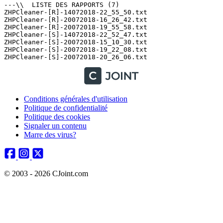
---\\  LISTE DES RAPPORTS (7)

ZHPCleaner-[R]-14072018-22_55_50.txt

ZHPCleaner-[R]-20072018-16_26_42.txt

ZHPCleaner-[R]-20072018-19_55_58.txt

ZHPCleaner-[S]-14072018-22_52_47.txt

ZHPCleaner-[S]-20072018-15_10_30.txt

ZHPCleaner-[S]-20072018-19_22_08.txt

Conditions générales d'utilisation
Politique de confidentialité
Politique des cookies
Signaler un contenu
Marre des virus?
© 2003 - 2026 CJoint.com