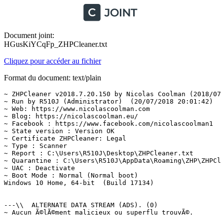
Document joint:
HGusKiYCqFp_ZHPCleaner.txt
Cliquez pour accéder au fichier
Format du document: text/plain
~ ZHPCleaner v2018.7.20.150 by Nicolas Coolman (2018/07/
~ Run by R510J (Administrator)  (20/07/2018 20:01:42)

~ Web: https://www.nicolascoolman.com

~ Blog: https://nicolascoolman.eu/

~ Facebook : https://www.facebook.com/nicolascoolman1

~ State version : Version OK

~ Certificate ZHPCleaner: Legal

~ Type : Scanner

~ Report : C:\Users\R510J\Desktop\ZHPCleaner.txt

~ Quarantine : C:\Users\R510J\AppData\Roaming\ZHP\ZHPCle
~ UAC : Deactivate

~ Boot Mode : Normal (Normal boot)

Windows 10 Home, 64-bit  (Build 17134)

---\\  ALTERNATE DATA STREAM (ADS). (0)

~ Aucun Ã©lÃ©ment malicieux ou superflu trouvÃ©.
