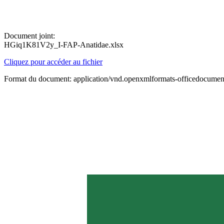
Document joint:
HGiq1K81V2y_I-FAP-Anatidae.xlsx
Cliquez pour accéder au fichier
Format du document: application/vnd.openxmlformats-officedocument