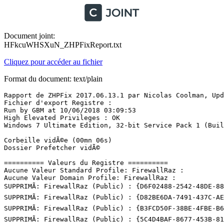
Document joint:
HFkcuWHSXuN_ZHPFixReport.txt
Cliquez pour accéder au fichier
Format du document: text/plain
Rapport de ZHPFix 2017.06.13.1 par Nicolas Coolman, Upda
Fichier d'export Registre : 

Run by GBM at 10/06/2018 03:09:53

High Elevated Privileges : OK

Windows 7 Ultimate Edition, 32-bit Service Pack 1 (Build 
Corbeille vidÃ©e (00mn 06s)

Dossier Prefetcher vidÃ©

========== Valeurs du Registre ==========

Aucune Valeur Standard Profile: FirewallRaz : 

Aucune Valeur Domain Profile: FirewallRaz : 

SUPPRIMÃ: FirewallRaz (Public) : {D6F02488-2542-48DE-881
SUPPRIMÃ: FirewallRaz (Public) : {D82BE6DA-7491-437C-AE6
SUPPRIMÃ: FirewallRaz (Public) : {B3FCD50F-38BE-4FBE-B60
SUPPRIMÃ: FirewallRaz (Public) : {5C4D4BAF-8677-453B-817