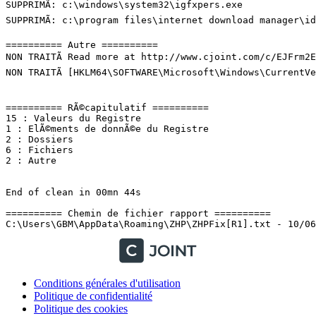
SUPPRIMÃ: c:\windows\system32\igfxpers.exe

SUPPRIMÃ: c:\program files\internet download manager\idma
========== Autre ==========

NON TRAITÃ Read more at http://www.cjoint.com/c/EJFrm2EX
NON TRAITÃ [HKLM64\SOFTWARE\Microsoft\Windows\CurrentVer
========== RÃ©capitulatif ==========

15 : Valeurs du Registre

1 : ElÃ©ments de donnÃ©e du Registre

2 : Dossiers

6 : Fichiers

2 : Autre

End of clean in 00mn 44s

========== Chemin de fichier rapport ==========

Conditions générales d'utilisation
Politique de confidentialité
Politique des cookies