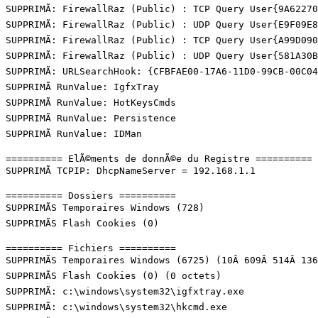
SUPPRIMÃ: FirewallRaz (Public) : TCP Query User{9A62270
SUPPRIMÃ: FirewallRaz (Public) : UDP Query User{E9F09E8
SUPPRIMÃ: FirewallRaz (Public) : TCP Query User{A99D090
SUPPRIMÃ: FirewallRaz (Public) : UDP Query User{581A30B
SUPPRIMÃ: URLSearchHook: {CFBFAE00-17A6-11D0-99CB-00C04F
SUPPRIMÃ RunValue: IgfxTray

SUPPRIMÃ RunValue: HotKeysCmds

SUPPRIMÃ RunValue: Persistence

SUPPRIMÃ RunValue: IDMan

========== ElÃ©ments de donnÃ©e du Registre ==========

SUPPRIMÃ TCPIP: DhcpNameServer = 192.168.1.1

========== Dossiers ==========

SUPPRIMÃS Temporaires Windows (728)

SUPPRIMÃS Flash Cookies (0)

========== Fichiers ==========

SUPPRIMÃS Temporaires Windows (6725) (10Â 609Â 514Â 136 
SUPPRIMÃS Flash Cookies (0) (0 octets)

SUPPRIMÃ: c:\windows\system32\igfxtray.exe

SUPPRIMÃ: c:\windows\system32\hkcmd.exe
