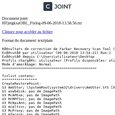
Document joint:
HFjmgkxaOBL_Fixlog-09-06-2018-13.58.56.txt
Cliquez pour accéder au fichier
Format du document: text/plain
RÃ©sultats de correction de Farbar Recovery Scan Tool (x
ExÃ©cutÃ© par utilisateur (09-06-2018 13:54:22) Run:1

ExÃ©cutÃ© depuis C:\Users\utilisateur\Desktop

Profils chargÃ©s: utilisateur (Profils disponibles: util
Mode d'amorÃ§age: Normal

==============================================

fixlist contenu:

*****************

CreateRestorePoint:

S3 AmUStor; \SystemRoot\system32\drivers\AmUStor.SYS [X]
U1 aswbdisk; pas de ImagePath

U3 McAPExe; pas de ImagePath

U3 McMPFSvc; pas de ImagePath

U3 McNaiAnn; pas de ImagePath

U3 mcpltsvc; pas de ImagePath

U3 McProxy; pas de ImagePath

U3 mfecore; pas de ImagePath
