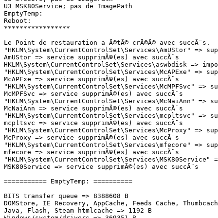
U3 MSK80Service; pas de ImagePath

EmptyTemp:

Reboot: 

*****************

Le Point de restauration a Ã©tÃ© crÃ©Ã© avec succÃ¨s.

"HKLM\System\CurrentControlSet\Services\AmUStor" => supp
AmUStor => service supprimÃ©(es) avec succÃ¨s

HKLM\System\CurrentControlSet\Services\aswbdisk => impo
"HKLM\System\CurrentControlSet\Services\McAPExe" => supp
McAPExe => service supprimÃ©(es) avec succÃ¨s

"HKLM\System\CurrentControlSet\Services\McMPFSvc" => sup
McMPFSvc => service supprimÃ©(es) avec succÃ¨s

"HKLM\System\CurrentControlSet\Services\McNaiAnn" => sup
McNaiAnn => service supprimÃ©(es) avec succÃ¨s

"HKLM\System\CurrentControlSet\Services\mcpltsvc" => sup
mcpltsvc => service supprimÃ©(es) avec succÃ¨s

"HKLM\System\CurrentControlSet\Services\McProxy" => supp
McProxy => service supprimÃ©(es) avec succÃ¨s

"HKLM\System\CurrentControlSet\Services\mfecore" => supp
mfecore => service supprimÃ©(es) avec succÃ¨s

"HKLM\System\CurrentControlSet\Services\MSK80Service" =>
MSK80Service => service supprimÃ©(es) avec succÃ¨s

=========== EmptyTemp: ==========

BITS transfer queue => 8388608 B

DOMStore, IE Recovery, AppCache, Feeds Cache, Thumbcache
Java, Flash, Steam htmlcache => 1192 B

Windows/system/drivers => 369351 B
