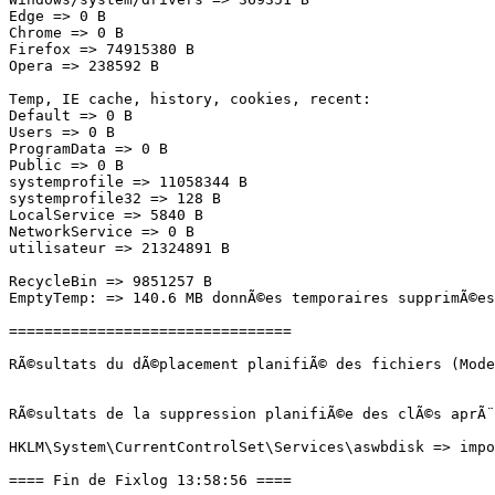
Edge => 0 B

Chrome => 0 B

Firefox => 74915380 B

Opera => 238592 B

Temp, IE cache, history, cookies, recent:

Default => 0 B

Users => 0 B

ProgramData => 0 B

Public => 0 B

systemprofile => 11058344 B

systemprofile32 => 128 B

LocalService => 5840 B

NetworkService => 0 B

utilisateur => 21324891 B

RecycleBin => 9851257 B

EmptyTemp: => 140.6 MB donnÃ©es temporaires supprimÃ©es.
================================

RÃ©sultats du dÃ©placement planifiÃ© des fichiers (Mode 
RÃ©sultats de la suppression planifiÃ©e des clÃ©s aprÃ¨s 
HKLM\System\CurrentControlSet\Services\aswbdisk => impos
==== Fin de Fixlog 13:58:56 ====