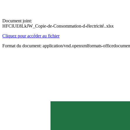
Document joint:
HFClUE8LkJW_Copie-de-Consommation-d-électricité..xlsx
Cliquez pour accéder au fichier
Format du document: application/vnd.openxmlformats-officedocument