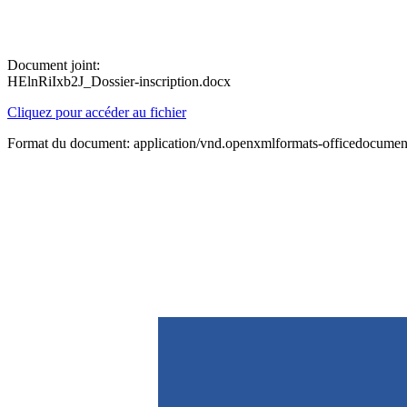
Document joint:
HElnRiIxb2J_Dossier-inscription.docx
Cliquez pour accéder au fichier
Format du document: application/vnd.openxmlformats-officedocume