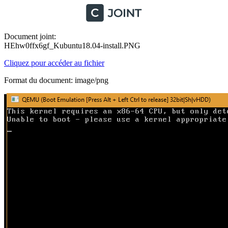
Document joint:
HEhw0ffx6gf_Kubuntu18.04-install.PNG
Cliquez pour accéder au fichier
Format du document: image/png