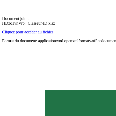
Document joint:
HDzo1vnVrpj_Classeur-ID.xlsx
Cliquez pour accéder au fichier
Format du document: application/vnd.openxmlformats-officedocument