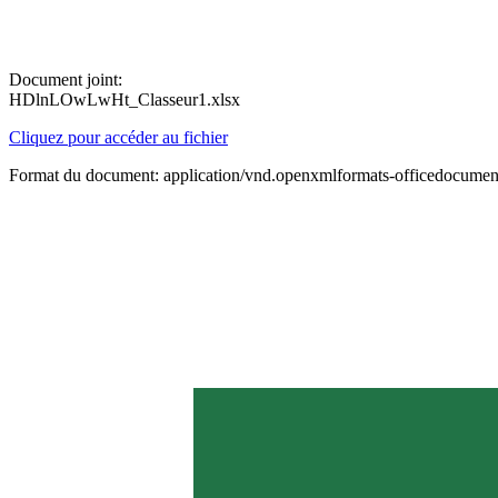
Document joint:
HDlnLOwLwHt_Classeur1.xlsx
Cliquez pour accéder au fichier
Format du document: application/vnd.openxmlformats-officedocument