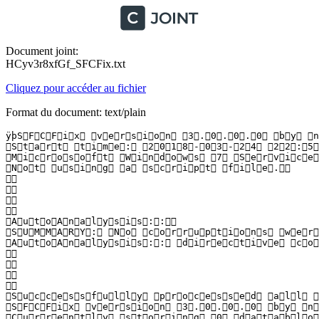
Document joint:
HCyv3r8xfGf_SFCFix.txt
Cliquez pour accéder au fichier
Format du document: text/plain
ÿþS F C F i x   v e r s i o n   3 . 0 . 0 . 0   b y   n i
 S t a r t   t i m e :   2 0 1 8 - 0 3 - 2 4   2 2 : 5 0 
 M i c r o s o f t   W i n d o w s   7   S e r v i c e   
 N o t   u s i n g   a   s c r i p t   f i l e .  

  

  

  

  

 A u t o A n a l y s i s : :  

 S U M M A R Y :   N o   c o r r u p t i o n s   w e r e 
 A u t o A n a l y s i s : :   d i r e c t i v e   c o m
  

  

  

  

 S u c c e s s f u l l y   p r o c e s s e d   a l l   d 
 S F C F i x   v e r s i o n   3 . 0 . 0 . 0   b y   n i
 C u r r e n t l y   s t o r i n g   0   d a t a b l o c 