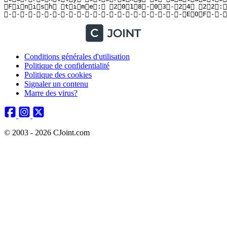
 F i n i s h   t i m e :   2 0 1 8 - 0 3 - 2 4   2 2 : 5 
 - - - - - - - - - - - - - - - - - - - - - - E O F - - 
Conditions générales d'utilisation
Politique de confidentialité
Politique des cookies
Signaler un contenu
Marre des virus?
© 2003 - 2026 CJoint.com