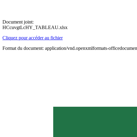
Document joint:
HCcuvgtLcHY_TABLEAU.xlsx
Cliquez pour accéder au fichier
Format du document: application/vnd.openxmlformats-officedocument