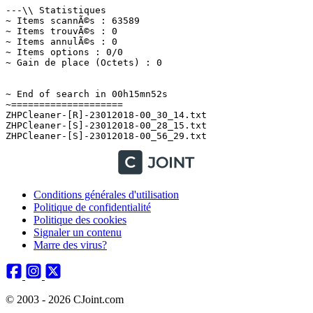
---\\ Statistiques

~ Items scannÃ©s : 63589

~ Items trouvÃ©s : 0

~ Items annulÃ©s : 0

~ Items options : 0/0

~ Gain de place (Octets) : 0

~ End of search in 00h15mn52s

~====================

ZHPCleaner-[R]-23012018-00_30_14.txt

ZHPCleaner-[S]-23012018-00_28_15.txt

Conditions générales d'utilisation
Politique de confidentialité
Politique des cookies
Signaler un contenu
Marre des virus?
© 2003 - 2026 CJoint.com