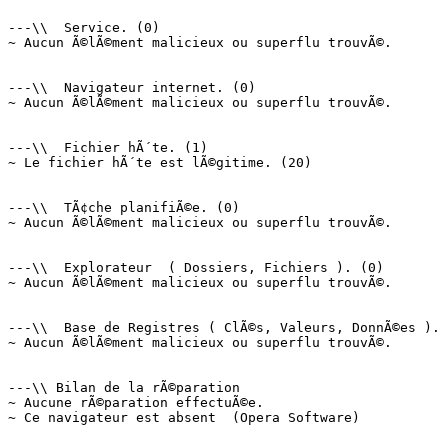
---\\  Service. (0)

~ Aucun Ã©lÃ©ment malicieux ou superflu trouvÃ©.

---\\  Navigateur internet. (0)

~ Aucun Ã©lÃ©ment malicieux ou superflu trouvÃ©.

---\\  Fichier hÃ´te. (1)

~ Le fichier hÃ´te est lÃ©gitime. (20)

---\\  TÃ¢che planifiÃ©e. (0)

~ Aucun Ã©lÃ©ment malicieux ou superflu trouvÃ©.

---\\  Explorateur  ( Dossiers, Fichiers ). (0)

~ Aucun Ã©lÃ©ment malicieux ou superflu trouvÃ©.

---\\  Base de Registres ( ClÃ©s, Valeurs, DonnÃ©es ). (
~ Aucun Ã©lÃ©ment malicieux ou superflu trouvÃ©.

---\\ Bilan de la rÃ©paration

~ Aucune rÃ©paration effectuÃ©e.

~ Ce navigateur est absent  (Opera Software)
