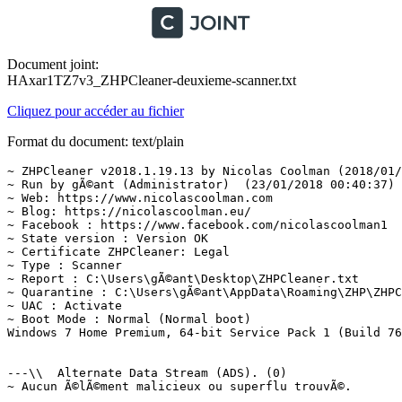
Document joint:
HAxar1TZ7v3_ZHPCleaner-deuxieme-scanner.txt
Cliquez pour accéder au fichier
Format du document: text/plain
~ ZHPCleaner v2018.1.19.13 by Nicolas Coolman (2018/01/1
~ Run by gÃ©ant (Administrator)  (23/01/2018 00:40:37)

~ Web: https://www.nicolascoolman.com

~ Blog: https://nicolascoolman.eu/

~ Facebook : https://www.facebook.com/nicolascoolman1

~ State version : Version OK

~ Certificate ZHPCleaner: Legal

~ Type : Scanner

~ Report : C:\Users\gÃ©ant\Desktop\ZHPCleaner.txt

~ Quarantine : C:\Users\gÃ©ant\AppData\Roaming\ZHP\ZHPCl
~ UAC : Activate

~ Boot Mode : Normal (Normal boot)

Windows 7 Home Premium, 64-bit Service Pack 1 (Build 760
---\\  Alternate Data Stream (ADS). (0)

~ Aucun Ã©lÃ©ment malicieux ou superflu trouvÃ©.
