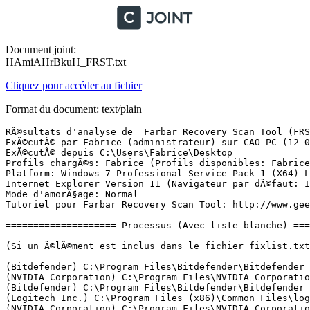
Document joint:
HAmiAHrBkuH_FRST.txt
Cliquez pour accéder au fichier
Format du document: text/plain
RÃ©sultats d'analyse de  Farbar Recovery Scan Tool (FRST) (x64) Version: 02.01.2018
ExÃ©cutÃ© par Fabrice (administrateur) sur CAO-PC (12-01-2018 07:18:32)
ExÃ©cutÃ© depuis C:\Users\Fabrice\Desktop
Profils chargÃ©s: Fabrice (Profils disponibles: Fabrice & utilisateur)
Platform: Windows 7 Professional Service Pack 1 (X64) Langue: FranÃ§ais (France)
Internet Explorer Version 11 (Navigateur par dÃ©faut: IE)
Mode d'amorÃ§age: Normal
Tutoriel pour Farbar Recovery Scan Tool: http://www.geekstogo.com/forum/topic/335081-frst-tutorial-how-to-use-farbar-recovery-scan-tool/

==================== Processus (Avec liste blanche) =================

(Si un Ã©lÃ©ment est inclus dans le fichier fixlist.txt, le processus sera arrÃªtÃ©. Le fichier ne sera pas dÃ©placÃ©.)

(Bitdefender) C:\Program Files\Bitdefender\Bitdefender Security\vsserv.exe
(NVIDIA Corporation) C:\Program Files\NVIDIA Corporation\Display.NvContainer\NVDisplay.Container.exe
(Bitdefender) C:\Program Files\Bitdefender\Bitdefender Device Management\DevMgmtService.exe
(Logitech Inc.) C:\Program Files (x86)\Common Files\logishrd\LVMVFM\UMVPFSrv.exe
(NVIDIA Corporation) C:\Program Files\NVIDIA Corporation\NvContainer\nvcontainer.exe
(NVIDIA Corporation) C:\Program Files\NVIDIA Corporation\GeForce Experience Service\nvwirelesscontroller.exe
(Bitdefender) C:\Program Files\Bitdefender Agent\ProductAgentService.exe
(Bitdefender) C:\Program Files\Bitdefender\Bitdefender Security\updatesrv.exe
(Bitdefender) C:\Program Files\Bitdefender Home Scanner\hvasrv.exe
(NVIDIA Corporation) C:\Program Files\NVIDIA Corporation\Display.NvContainer\NVDisplay.Container.exe
(NVIDIA Corporation) C:\Program Files (x86)\NVIDIA Corporation\NvContainer\nvcontainer.exe
(Bitdefender) C:\Program Files\Bitdefender\Bitdefender Security\bdagent.exe
(Piriform Ltd) C:\Program Files\CCleaner\CCleaner64.exe
(Bitdefender) C:\Program Files\Bitdefender\Bitdefender Security\bdwtxag.exe
(Glarysoft Ltd) C:\Program Files (x86)\Glary Utilities 5\Integrator.exe
(Bitdefender) C:\Program Files\Common Files\Bitdefender\SetupInformation\Bitdefender RedLine\bdredline.exe
(Bitdefender) C:\Program Files\Bitdefender Home Scanner\hvaag.exe
(Microsoft Corporation) C:\Windows\Microsoft.NET\Framework64\v4.0.30319\mscorsvw.exe
(Bitdefender) C:\Program Files\Bitdefender\Bitdefender Security\downloader.exe

==================== Registre (Avec liste blanche) ===========================

(Si un Ã©lÃ©ment est inclus dans le fichier fixlist.txt, l'Ã©lÃ©ment de Registre sera restaurÃ© Ã  la valeur par dÃ©faut ou supprimÃ©. Le fichier ne sera pas dÃ©placÃ©.)

HKLM\...\Run: [Bdagent] => C:\Program Files\Bitdefender\Bitdefender Security\bdagent.exe [321232 2017-12-15] (Bitdefender)
HKU\S-1-5-21-3812906229-448604617-2199491089-1000\...\Run: [CCleaner Monitoring] => C:\Program Files\CCleaner\CCleaner64.exe [10249048 2017-12-13] (Piriform Ltd)
HKU\S-1-5-21-3812906229-448604617-2199491089-1000\...\Run: [GUDelayStartup] => C:\Program Files (x86)\Glary Utilities 5\StartupManager.exe [44016 2018-01-08] (Glarysoft Ltd)
HKU\S-1-5-21-3812906229-448604617-2199491089-1000\...\MountPoints2: {2dcff582-8d8c-11e6-bc00-c8be193ad39e} - "H:\WD SmartWare.exe" autoplay=true
BootExecute: autocheck autochk *  

==================== Internet (Avec liste blanche) ====================

(Si un Ã©lÃ©ment est inclus dans le fichier fixlist.txt, s'il s'agit d'un Ã©lÃ©ment du Registre, il sera supprimÃ© ou restaurÃ© Ã  la valeur par dÃ©faut.)

Tcpip\Parameters: [DhcpNameServer] 192.168.1.10
Tcpip\..\Interfaces\{1A556CAE-2A74-4DC7-94B5-3AB9D861C4F4}: [DhcpNameServer] 192.168.1.10

Internet Explorer:
==================
HKLM\Software\Microsoft\Internet Explorer\Main,Start Page = about:blank
HKLM\Software\Wow6432Node\Microsoft\Internet Explorer\Main,Start Page = about:blank
HKLM\Software\Microsoft\Internet Explorer\Main,Default_Page_URL = 
HKLM\Software\Wow6432Node\Microsoft\Internet Explorer\Main,Default_Page_URL = 
HKLM\Software\Microsoft\Internet Explorer\Main,Default_Search_URL = 
HKLM\Software\Wow6432Node\Microsoft\Internet Explorer\Main,Default_Search_URL = 
HKU\S-1-5-21-3812906229-448604617-2199491089-1000\Software\Microsoft\Internet Explorer\Main,Start Page = about:blank
BHO: Bitdefender Wallet -> {1DAC0C53-7D23-4AB3-856A-B04D98CD982A} -> C:\Program Files\Bitdefender\Bitdefender Security\pmbxie.dll [2017-12-15] (Bitdefender)
BHO-x32: Bitdefender Wallet -> {1DAC0C53-7D23-4AB3-856A-B04D98CD982A} -> C:\Program Files\Bitdefender\Bitdefender Security\Antispam32\pmbxie.dll [2017-12-15] (Bitdefender)
Toolbar: HKLM - Bitdefender Wallet - {1DAC0C53-7D23-4AB3-856A-B04D98CD982A} - C:\Program Files\Bitdefender\Bitdefender Security\pmbxie.dll [2017-12-15] (Bitdefender)
Toolbar: HKLM-x32 - Bitdefender Wallet - {1DAC0C53-7D23-4AB3-856A-B04D98CD982A} - C:\Program Files\Bitdefender\Bitdefender Security\Antispam32\pmbxie.dll [2017-12-15] (Bitdefender)
Toolbar: HKU\S-1-5-21-3812906229-448604617-2199491089-1000 -> Bitdefender Wallet - {1DAC0C53-7D23-4AB3-856A-B04D98CD982A} - C:\Program Files\Bitdefender\Bitdefender Security\pmbxie.dll [2017-12-15] (Bitdefender)

FireFox:
========
FF DefaultProfile: hnq1rdfl.default
FF ProfilePath: C:\Users\Fabrice\AppData\Roaming\Mozilla\Firefox\Profiles\hnq1rdfl.default [2018-01-12]
FF Extension: (Adblock Plus Pop-up Addon) - C:\Users\Fabrice\AppData\Roaming\Mozilla\Firefox\Profiles\hnq1rdfl.default\Extensions\adblockpopups@jessehakanen.net.xpi [2016-10-09] [Legacy]
FF Extension: (Ghostery) - C:\Users\Fabrice\AppData\Roaming\Mozilla\Firefox\Profiles\hnq1rdfl.default\Extensions\firefox@ghostery.com.xpi [2016-10-09]
FF Extension: (NoScript) - C:\Users\Fabrice\AppData\Roaming\Mozilla\Firefox\Profiles\hnq1rdfl.default\Extensions\{73a6fe31-595d-460b-a920-fcc0f8843232}.xpi [2017-11-23]
FF Extension: (__MSG_appName__) - C:\Users\Fabrice\AppData\Roaming\Mozilla\Firefox\Profiles\hnq1rdfl.default\Extensions\{a0d7ccb3-214d-498b-b4aa-0e8fda9a7bf7}.xpi [2017-11-23]
FF Extension: (Adblock Plus) - C:\Users\Fabrice\AppData\Roaming\Mozilla\Firefox\Profiles\hnq1rdfl.default\Extensions\{d10d0bf8-f5b5-c8b4-a8b2-2b9879e08c5d}.xpi [2017-11-23]
FF HKLM\...\Firefox\Extensions: [bdwtwe@bitdefender.com] - C:\Program Files\Bitdefender\Bitdefender Security\bdwteff
FF Extension: (Bitdefender Wallet) - C:\Program Files\Bitdefender\Bitdefender Security\bdwteff [2017-08-29]
FF HKLM\...\Thunderbird\Extensions: [bdThunderbird@bitdefender.com] - C:\Program Files\Bitdefender\Bitdefender Security\bdtbext
FF Extension: (Bitdefender Antispam Toolbar) - C:\Program Files\Bitdefender\Bitdefender Secur