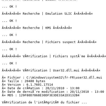
... OK !

Â¤Â¤Â¤Â¤Â¤ Recherche | Emulation SLIC Â¤Â¤Â¤Â¤Â¤

... OK !

Â¤Â¤Â¤Â¤Â¤ Recherche | KMS Â¤Â¤Â¤Â¤Â¤

... OK !

Â¤Â¤Â¤Â¤Â¤ Recherche | Fichiers suspect Â¤Â¤Â¤Â¤Â¤

... OK !

Â¤Â¤Â¤Â¤Â¤ VÃ©rification | Fichiers systÃ¨me Â¤Â¤Â¤Â¤Â¤

... OK !

Â¤Â¤Â¤Â¤Â¤ VÃ©rification | User32.dll.mui Â¤Â¤Â¤Â¤Â¤

Â¤ Fichier : C:\Windows\system32\fr-FR\user32.dll.mui

Â¤ Taille : 20480 bytes

Â¤ Version : 6.1.7601.17514

Â¤ Date de crÃ©ation : 20/11/2010 - 13:00

Â¤ Date de derniÃ¨re modification : 20/11/2010 - 13:00

Â¤ MD5 : 129F80D7868E30DF3E3DE33A1D3132B4

VÃ©rification de l'intÃ©gritÃ© du fichier ...
