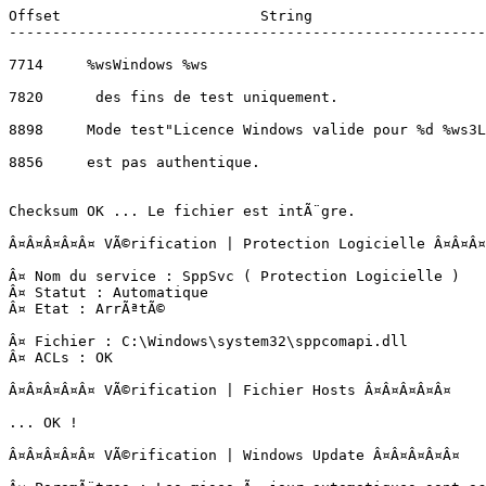
Offset                       String

---------------------------------------------------------
7714     %wsWindows %ws

7820      des fins de test uniquement.

8898     Mode test"Licence Windows valide pour %d %ws3La
8856     est pas authentique.

Checksum OK ... Le fichier est intÃ¨gre.

Â¤Â¤Â¤Â¤Â¤ VÃ©rification | Protection Logicielle Â¤Â¤Â¤Â¤
Â¤ Nom du service : SppSvc ( Protection Logicielle )

Â¤ Statut : Automatique

Â¤ Etat : ArrÃªtÃ©

Â¤ Fichier : C:\Windows\system32\sppcomapi.dll

Â¤ ACLs : OK

Â¤Â¤Â¤Â¤Â¤ VÃ©rification | Fichier Hosts Â¤Â¤Â¤Â¤Â¤

... OK !

Â¤Â¤Â¤Â¤Â¤ VÃ©rification | Windows Update Â¤Â¤Â¤Â¤Â¤
