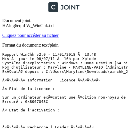
Document joint:
HAlng6equLW_WinChk.txt
Cliquez pour accéder au fichier
Format du document: text/plain
Rapport WinChk v2.0 - 11/01/2018 Ã  13:48

Mis Ã  jour le 08/07/11 Ã  16h par Xplode

SystÃ¨me d'exploitation : Windows 7 Home Premium (64 bit
Nom d'utilisateur : Maryline - MARYLINE-VAIO (Administra
ExÃ©cutÃ© depuis : C:\Users\Maryline\Downloads\winchk_2.0
Â¤Â¤Â¤Â¤Â¤ Information | Licence Â¤Â¤Â¤Â¤Â¤

Â¤ Etat de la licence :

Sur un ordinateur exÃ©cutant une Ã©dition non-noyau de 
ErreurÂ : 0x8007043C  

Â¤ Etat de l'activation :

Â¤Â¤Â¤Â¤Â¤ Recherche | Loader Â¤Â¤Â¤Â¤Â¤
