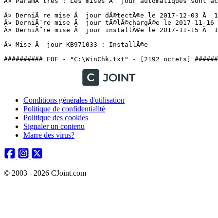
Â¤ ParamÃ¨tres : Les mises Ã  jour automatiques sont act
Â¤ DerniÃ¨re mise Ã  jour dÃ©tectÃ©e le 2017-12-03 Ã  10
Â¤ DerniÃ¨re mise Ã  jour tÃ©lÃ©chargÃ©e le 2017-11-16 Ã
Â¤ DerniÃ¨re mise Ã  jour installÃ©e le 2017-11-15 Ã  12:
Â¤ Mise Ã  jour KB971033 : InstallÃ©e

########## EOF - "C:\WinChk.txt" - [2192 octets] ######
Conditions générales d'utilisation
Politique de confidentialité
Politique des cookies
Signaler un contenu
Marre des virus?
© 2003 - 2026 CJoint.com