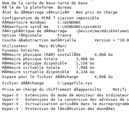
Nom de la carte de base	Carte de base

RÃ´le de la plateforme	Bureau

Ãtat du dÃ©marrage sÃ©curisÃ©	Non pris en charge

Configuration de PCRÂ 7	Liaison impossible

RÃ©pertoire Windows	C:\WINDOWS

RÃ©pertoire systÃ¨me	C:\WINDOWS\system32

PÃ©riphÃ©rique de dÃ©marrage	\Device\HarddiskVolume1

Option rÃ©gionale	France

Couche dÂabstraction matÃ©rielle	Version = "10.0.15063.502"

Utilisateur	Marc-PC\Marc

Fuseaux horaires	Est

MÃ©moire physique (RAM) installÃ©e	4,00Â Go

MÃ©moire physique totale	3,90Â Go

MÃ©moire physique disponible	1,15Â Go

MÃ©moire virtuelle totale	7,90Â Go

MÃ©moire virtuelle disponible	4,23Â Go

Espace pour le fichier dÂÃ©change	4,00Â Go

Fichier dÂÃ©change	C:\pagefile.sys

Prise en charge du chiffrement dÂappareil%s	Motifs de lÂÃ©chec du chiffrement de lÂappareil automatique: TPM inutilisable, Liaison PCR7 non prise en charge, LÂinterface de test de sÃ©curitÃ© du matÃ©riel a Ã©chouÃ© et lÂappareil nÂest pas InstantGo, DÃ©tection de bus/dÂappareils compatibles DMA non autorisÃ©s, TPM inutilisable

Hyper-V - Extensions du mode de moniteur des ordinateurs vir
Hyper-V - Extensions de la conversion des adresses de secon
Hyper-V - Virtualisation activÃ©e dans le microprogramme	Oui