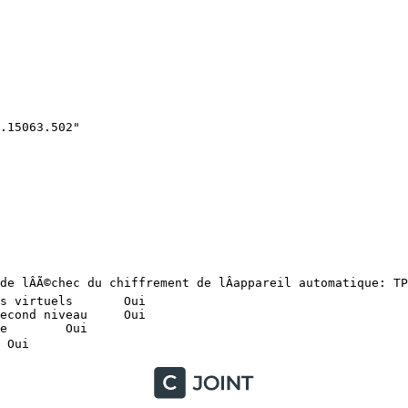
tuels	Oui

d niveau	Oui


