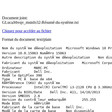
Document joint:
GLucaJrbvqv_msinfo32-Résumé-du-système.txt
Cliquez pour accéder au fichier
Format du document: text/plain
Nom du systÃ¨me dÂexploitation	Microsoft Windows 10 Professionnel

Version	10.0.15063 NumÃ©ro 15063

Autre description du systÃ¨me dÂexploitation	Non disponible

Fabricant du systÃ¨me dÂexploitation	Microsoft Corporation

Ordinateur	MARC-PC

Fabricant	Dell Inc.

ModÃ¨le	OptiPlex 390

Type	PC Ã  base de x64

RÃ©fÃ©rence (SKU) du systÃ¨me	

Processeur	Intel(R) Core(TM) i3-2120 CPU @ 3.30GHz, 3300Â MHz, 2 cÂur(s), 4 processeur(s) logique(s)

Version du BIOS/Date	Dell Inc. A11, 14/10/2013

Version SMBIOS	2.6

Version du contrÃ´leur embarquÃ©	255.255

Mode BIOS	HÃ©ritÃ©

Fabricant de la carte de base	Dell Inc.

ModÃ¨le de la carte de base	Non disponible
