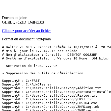
Document joint:
GLstBQ7dZfD_DelFix.txt
Cliquez pour accéder au fichier
Format du document: text/plain
# DelFix v1.013 - Rapport crÃ©Ã© le 18/12/2017 Ã  20:24:
# Mis Ã  jour le 17/04/2016 par Xplode

# Nom d'utilisateur : Danielle - DESKTOP-OO0J3BM

# SystÃ¨me d'exploitation : Windows 10 Home  (64 bits)

~ Activation de l'UAC ... OK

~ Suppression des outils de dÃ©sinfection ...

SupprimÃ© : C:\FRST

SupprimÃ© : C:\AdwCleaner

SupprimÃ© : C:\Users\Danielle\Desktop\Addition.txt

SupprimÃ© : C:\Users\Danielle\Desktop\esetsmartinstaller
SupprimÃ© : C:\Users\Danielle\Desktop\Fixlog.txt

SupprimÃ© : C:\Users\Danielle\Desktop\FRST.txt

SupprimÃ© : C:\Users\Danielle\Desktop\FRST64.exe

SupprimÃ© : C:\Users\Danielle\Desktop\ZHPDiag.lnk

SupprimÃ© : C:\Users\Danielle\Desktop\ZHPDiag.txt
