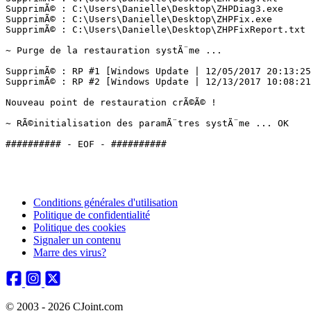
SupprimÃ© : C:\Users\Danielle\Desktop\ZHPDiag3.exe

SupprimÃ© : C:\Users\Danielle\Desktop\ZHPFix.exe

SupprimÃ© : C:\Users\Danielle\Desktop\ZHPFixReport.txt

~ Purge de la restauration systÃ¨me ...

SupprimÃ© : RP #1 [Windows Update | 12/05/2017 20:13:25]
SupprimÃ© : RP #2 [Windows Update | 12/13/2017 10:08:21]
Nouveau point de restauration crÃ©Ã© !

~ RÃ©initialisation des paramÃ¨tres systÃ¨me ... OK

Conditions générales d'utilisation
Politique de confidentialité
Politique des cookies
Signaler un contenu
Marre des virus?
© 2003 - 2026 CJoint.com