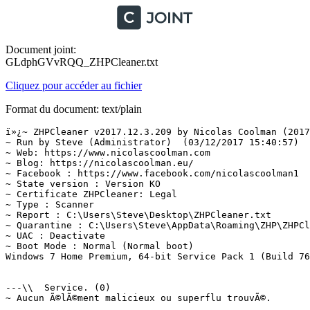
Document joint:
GLdphGVvRQQ_ZHPCleaner.txt
Cliquez pour accéder au fichier
Format du document: text/plain
ï»¿~ ZHPCleaner v2017.12.3.209 by Nicolas Coolman (2017/
~ Run by Steve (Administrator)  (03/12/2017 15:40:57)

~ Web: https://www.nicolascoolman.com

~ Blog: https://nicolascoolman.eu/

~ Facebook : https://www.facebook.com/nicolascoolman1

~ State version : Version KO

~ Certificate ZHPCleaner: Legal

~ Type : Scanner

~ Report : C:\Users\Steve\Desktop\ZHPCleaner.txt

~ Quarantine : C:\Users\Steve\AppData\Roaming\ZHP\ZHPCle
~ UAC : Deactivate

~ Boot Mode : Normal (Normal boot)

Windows 7 Home Premium, 64-bit Service Pack 1 (Build 760
---\\  Service. (0)

~ Aucun Ã©lÃ©ment malicieux ou superflu trouvÃ©.
