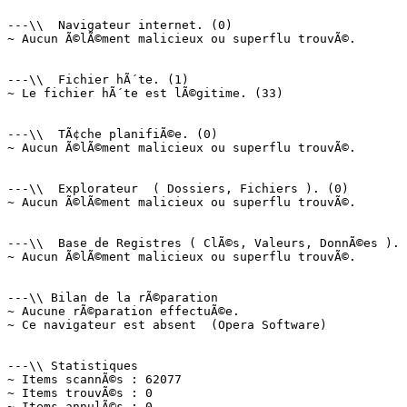
---\\  Navigateur internet. (0)

~ Aucun Ã©lÃ©ment malicieux ou superflu trouvÃ©.

---\\  Fichier hÃ´te. (1)

~ Le fichier hÃ´te est lÃ©gitime. (33)

---\\  TÃ¢che planifiÃ©e. (0)

~ Aucun Ã©lÃ©ment malicieux ou superflu trouvÃ©.

---\\  Explorateur  ( Dossiers, Fichiers ). (0)

~ Aucun Ã©lÃ©ment malicieux ou superflu trouvÃ©.

---\\  Base de Registres ( ClÃ©s, Valeurs, DonnÃ©es ). (
~ Aucun Ã©lÃ©ment malicieux ou superflu trouvÃ©.

---\\ Bilan de la rÃ©paration

~ Aucune rÃ©paration effectuÃ©e.

~ Ce navigateur est absent  (Opera Software)

---\\ Statistiques

~ Items scannÃ©s : 62077

~ Items trouvÃ©s : 0

~ Items annulÃ©s : 0
