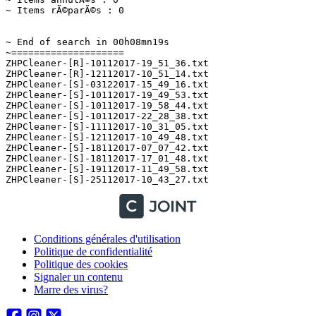
~ Items rÃ©parÃ©s : 0

~ End of search in 00h08mn19s

~====================

ZHPCleaner-[R]-10112017-19_51_36.txt

ZHPCleaner-[R]-12112017-10_51_14.txt

ZHPCleaner-[S]-03122017-15_49_16.txt

ZHPCleaner-[S]-10112017-19_49_53.txt

ZHPCleaner-[S]-10112017-19_58_44.txt

ZHPCleaner-[S]-10112017-22_28_38.txt

ZHPCleaner-[S]-11112017-10_31_05.txt

ZHPCleaner-[S]-12112017-10_49_48.txt

ZHPCleaner-[S]-18112017-07_07_42.txt

ZHPCleaner-[S]-18112017-17_01_48.txt

ZHPCleaner-[S]-19112017-11_49_58.txt

Conditions générales d'utilisation
Politique de confidentialité
Politique des cookies
Signaler un contenu
Marre des virus?